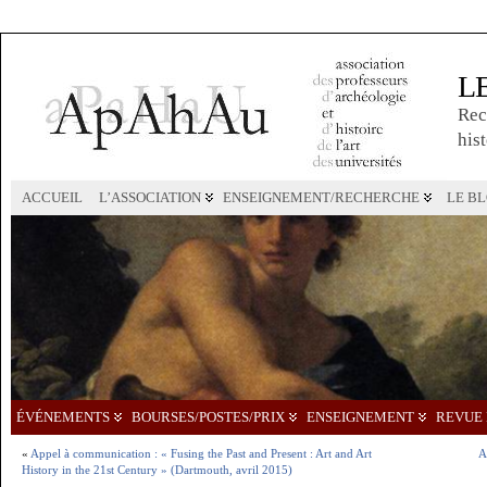
L
Rec
hist
ACCUEIL
L’ASSOCIATION
ENSEIGNEMENT/RECHERCHE
LE B
ÉVÉNEMENTS
BOURSES/POSTES/PRIX
ENSEIGNEMENT
REVUE 
«
Appel à communication : « Fusing the Past and Present : Art and Art
A
History in the 21st Century » (Dartmouth, avril 2015)