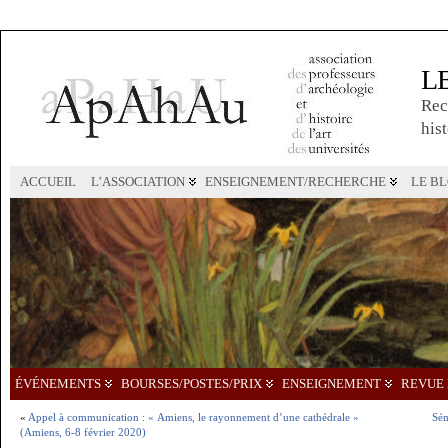
L
Rec
hist
ACCUEIL
L’ASSOCIATION
ENSEIGNEMENT/RECHERCHE
LE B
ÉVÉNEMENTS
BOURSES/POSTES/PRIX
ENSEIGNEMENT
REVUE 
«
Appel à communication : « Amiens, le rayonnement d’une cathédrale »
Sém
(Amiens, 6-8 février 2020)