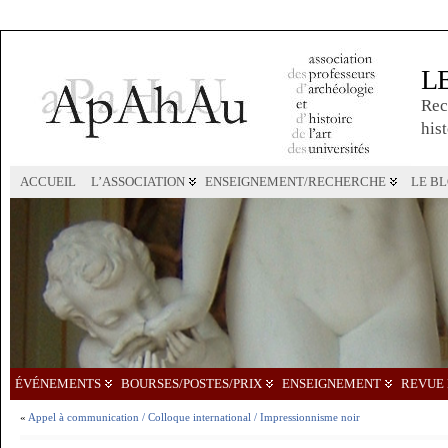
L
Rec
hist
ACCUEIL
L’ASSOCIATION
ENSEIGNEMENT/RECHERCHE
LE B
ÉVÉNEMENTS
BOURSES/POSTES/PRIX
ENSEIGNEMENT
REVUE 
«
Appel à communication / Colloque international / Impressionnisme noir