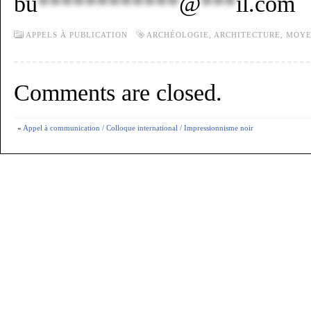
bu
************
@
***
il.com
APPELS À PUBLICATION
ARCHÉOLOGIE
,
ARCHITECTURE
,
MOYE
Comments are closed.
«
Appel à communication / Colloque international / Impressionnisme noir