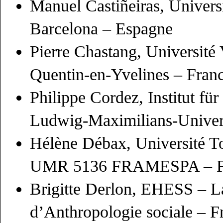
Manuel
Castiñeiras,
Univers
Barcelona – Espagne
Pierre Chastang, Université V
Quentin-en-Yvelines – Fran
Philippe
Cordez
, Institut f
Ludwig-Maximilians-Univer
Hélène Débax, Université To
UMR 5136 FRAMESPA – F
Brigitte Derlon, EHESS – L
d’Anthropologie sociale – F