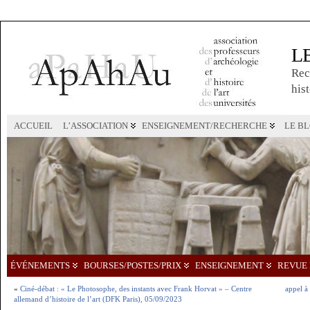
L
Rec
hist
ACCUEIL
L’ASSOCIATION
ENSEIGNEMENT/RECHERCHE
LE B
ÉVÉNEMENTS
BOURSES/POSTES/PRIX
ENSEIGNEMENT
REVUE 
«
Ciné-débat : « Le Photosophe, des instants avec Frank Horvat » – Centre
appel à
allemand d’histoire de l’art (DFK Paris), 05/09/2023