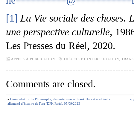
he
**********
@
***********
[1]
La Vie sociale des choses.
une perspective culturelle
, 1986
Les Presses du Réel, 2020.
APPELS À PUBLICATION
THÉORIE ET INTERPRÉTATION
,
TRANS
Comments are closed.
«
Ciné-débat : « Le Photosophe, des instants avec Frank Horvat » – Centre
ap
allemand d’histoire de l’art (DFK Paris), 05/09/2023