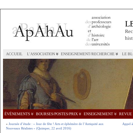
L
Rec
hist
ACCUEIL
L’ASSOCIATION
ENSEIGNEMENT/RECHERCHE
LE B
ÉVÉNEMENTS
BOURSES/POSTES/PRIX
ENSEIGNEMENT
REVUE 
«
Journée d’étude : « Jour de fête ! Arts et éphémère de l’Antiquité aux
Appel à
Nouveaux Réalistes » (Quimper, 22 avril 2016)