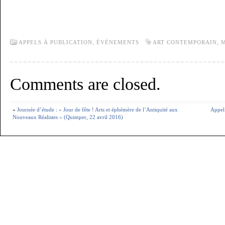
APPELS À PUBLICATION,
ÉVÉNEMENTS
ART CONTEMPORAIN
,
Comments are closed.
«
Journée d’étude : « Jour de fête ! Arts et éphémère de l’Antiquité aux
Appel 
Nouveaux Réalistes » (Quimper, 22 avril 2016)