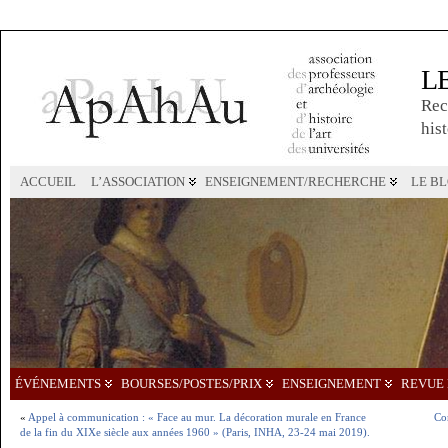
L
Rec
hist
ACCUEIL
L’ASSOCIATION
ENSEIGNEMENT/RECHERCHE
LE B
ÉVÉNEMENTS
BOURSES/POSTES/PRIX
ENSEIGNEMENT
REVUE 
«
Appel à communication : « Face au mur. La décoration murale en France
Con
de la fin du XIXe siècle aux années 1960 » (Paris, INHA, 23-24 mai 2019).