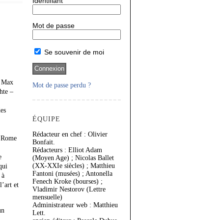
Identifiant
Mot de passe
Se souvenir de moi
n Max
Mot de passe perdu ?
hte –
des
ÉQUIPE
Rédacteur en chef : Olivier
 x Rome
Bonfait.
Rédacteurs : Elliot Adam
e
(Moyen Age) ; Nicolas Ballet
(XX-XXIe siècles) ; Matthieu
qui
Fantoni (musées) ; Antonella
 à
Fenech Kroke (bourses) ;
’art et
Vladimir Nestorov (Lettre
mensuelle)
Administrateur web : Matthieu
un
Lett.