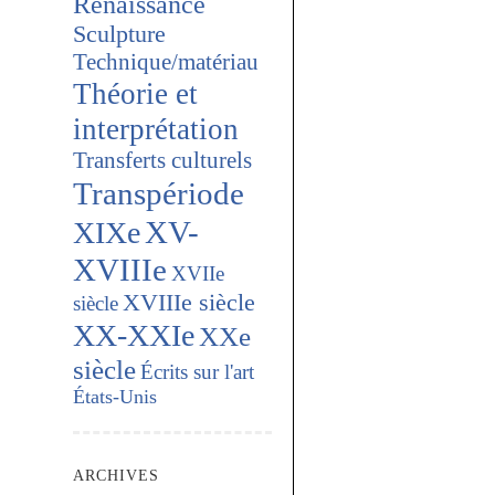
Renaissance
Sculpture
Technique/matériau
Théorie et
interprétation
Transferts culturels
Transpériode
XV-
XIXe
XVIIIe
XVIIe
XVIIIe siècle
siècle
XX-XXIe
XXe
siècle
Écrits sur l'art
États-Unis
ARCHIVES