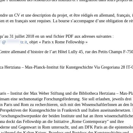
dre un CV et une description du projet, et être rédigés en allemand, français, i
ien et en français sont requises. La bourse s’accompagne d’une obligation de ré
u’au 31 juillet 2018 en un seul fichier PDF aux adresses suivantes :
*
@
*******
tz.it
, objet « Paris x Rome Fellowship »
entre allemand d’histoire de l’art Hôtel Lully 45, rue des Petits Champs F-75
eca Hertziana – Max-Planck-Institut für Kunstgeschichte Via Gregoriana 28 IT
ris – Institut der Max Weber Stiftung und die Bibliotheca Hertziana – Max-Pl
insam eine sechsmonatige Forschungsförderung. Sie soll erlauben, jeweils dre
in Paris und Rom zu recherchieren, sich mit den WissenschaftlerInnen an den In
 Perspektiven der Kunstgeschichte in Frankreich und Italien auseinandersetzen.
 Forschungsschwerpunkte der beiden Institute und hat an ihren wissenschaftlich
iana dockt das Fellowship an die Initiative „Rome Contemporary“ und ihre
oderne und Gegenwart in Rom untersucht, und am DFK Paris an die epistemolo
während des Kalten Kriegs. Praedocs und Postdocs der Kunstgeschichte und