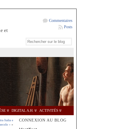
Commentaires
Posts
e et
ÈSE
DIGITAL A.H.
ACTIVITÉS
CONNEXION AU BLOG
ra Italia e
secolo »
»