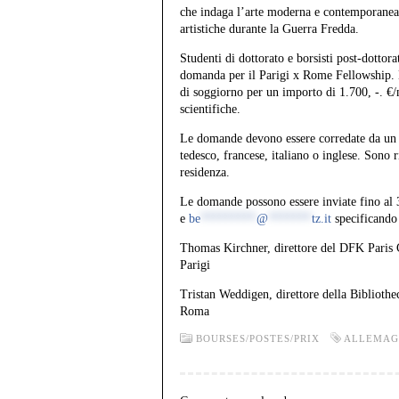
che indaga l’arte moderna e contemporanea 
artistiche durante la Guerra Fredda.
Studenti di dottorato e borsisti post-dottorat
domanda per il Parigi x Rome Fellowship. La
di soggiorno per un importo di 1.700, -. €/me
scientifiche.
Le domande devono essere corredate da un C
tedesco, francese, italiano o inglese. Sono 
residenza.
Le domande possono essere inviate fino al 3
e
be
*********
@
*******
tz.it
specificando
Thomas Kirchner, direttore del DFK Paris C
Parigi
Tristan Weddigen, direttore della Bibliothe
Roma
BOURSES/POSTES/PRIX
ALLEMAG