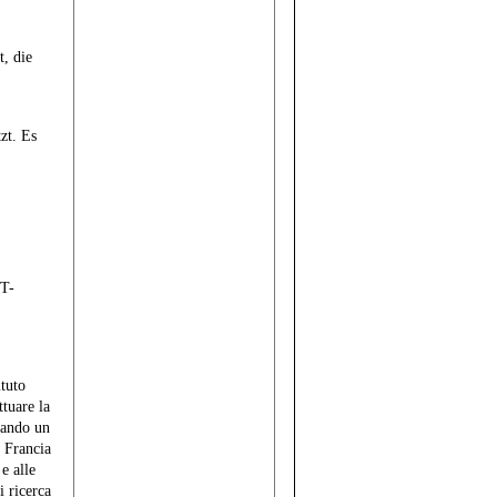
, die
zt. Es
IT-
ituto
tuare la
urando un
n Francia
e alle
i ricerca