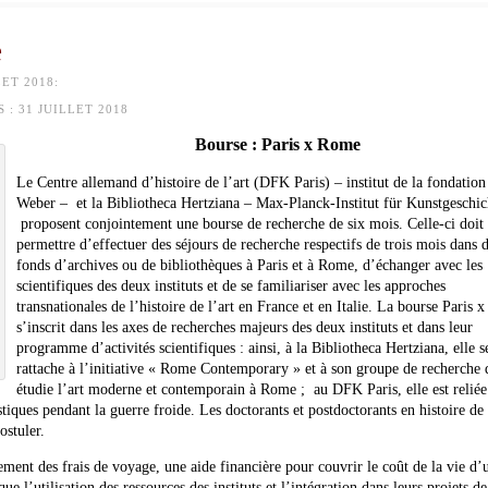
e
ET 2018:
 :
31 JUILLET 2018
Bourse : Paris x Rome
Le Centre allemand d’histoire de l’art (DFK Paris) – institut de la fondatio
Weber – et la Bibliotheca Hertziana – Max-Planck-Institut für Kunstgeschic
proposent conjointement une bourse de recherche de six mois. Celle-ci doit
permettre d’effectuer des séjours de recherche respectifs de trois mois dans 
fonds d’archives ou de bibliothèques à Paris et à Rome, d’échanger avec les
scientifiques des deux instituts et de se familiariser avec les approches
transnationales de l’histoire de l’art en France et en Italie. La bourse Paris
s’inscrit dans les axes de recherches majeurs des deux instituts et dans leur
programme d’activités scientifiques : ainsi, à la Bibliotheca Hertziana, elle s
rattache à l’initiative « Rome Contemporary » et à son groupe de recherche 
étudie l’art moderne et contemporain à Rome ; au DFK Paris, elle est reliée
tiques pendant la guerre froide. Les doctorants et postdoctorants en histoire de l
ostuler.
ent des frais de voyage, une aide financière pour couvrir le coût de la vie d’
 l’utilisation des ressources des instituts et l’intégration dans leurs projets de