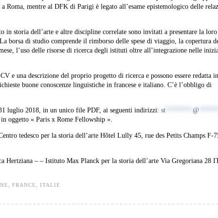
a Roma, mentre al DFK di Parigi è legato all’esame epistemologico delle relaz
o in storia dell’arte e altre discipline correlate sono invitati a presentare la loro
 borsa di studio comprende il rimborso delle spese di viaggio, la copertura de
se, l’uso delle risorse di ricerca degli istituti oltre all’integrazione nelle inizi
V e una descrizione del proprio progetto di ricerca e possono essere redatta i
richieste buone conoscenze linguistiche in francese e italiano. C’è l’obbligo di
1 luglio 2018, in un unico file PDF, ai seguenti indirizzi:
st
********
@
*****
 in oggetto « Paris x Rome Fellowship ».
entro tedesco per la storia dell’arte Hôtel Lully 45, rue des Petits Champs F-
ca Hertziana – – Istituto Max Planck per la storia dell’arte Via Gregoriana 28 
NE
,
FRANCE
,
ITALIE