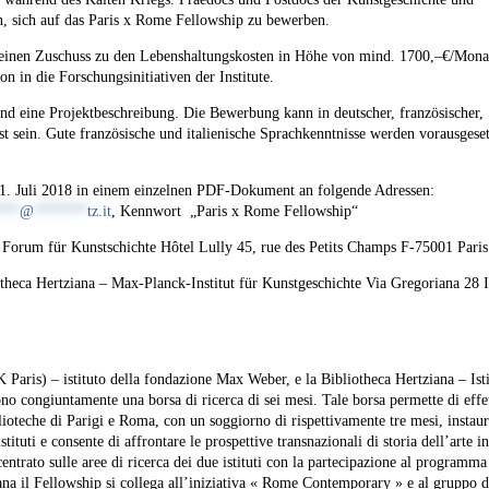
n, sich auf das Paris x Rome Fellowship zu bewerben.
, einen Zuschuss zu den Lebenshaltungskosten in Höhe von mind. 1700,–€/Monat
n in die Forschungsinitiativen der Institute.
d eine Projektbeschreibung. Die Bewerbung kann in deutscher, französischer,
sst sein. Gute französische und italienische Sprachkenntnisse werden vorausgeset
31. Juli 2018 in einem einzelnen PDF-Dokument an folgende Adressen:
***
@
*******
tz.it
, Kennwort „Paris x Rome Fellowship“
Forum für Kunstschichte Hôtel Lully 45, rue des Petits Champs F-75001 Paris
theca Hertziana – Max-Planck-Institut für Kunstgeschichte Via Gregoriana 28 
FK Paris) – istituto della fondazione Max Weber, e la Bibliotheca Hertziana – Ist
no congiuntamente una borsa di ricerca di sei mesi. Tale borsa permette di effet
iblioteche di Parigi e Roma, con un soggiorno di rispettivamente tre mesi, insta
stituti e consente di affrontare le prospettive transnazionali di storia dell’arte i
entrato sulle aree di ricerca dei due istituti con la partecipazione al programma 
ziana il Fellowship si collega all’iniziativa « Rome Contemporary » e al gruppo d