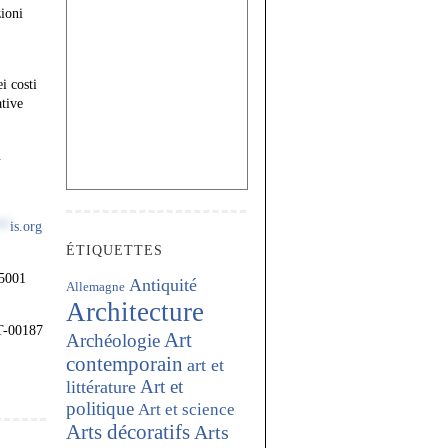
ioni
i costi
ative
n
**
is.org
ÉTIQUETTES
75001
Antiquité
Allemagne
Architecture
IT-00187
Art
Archéologie
contemporain
art et
Art et
littérature
politique
Art et science
Arts décoratifs
Arts