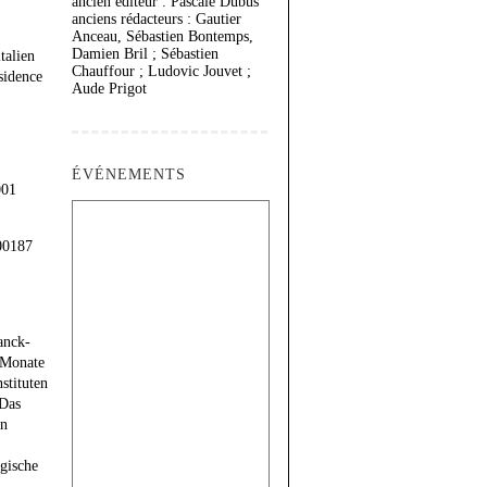
ancien éditeur : Pascale Dubus
anciens rédacteurs : Gautier
Anceau, Sébastien Bontemps,
Damien Bril ; Sébastien
talien
Chauffour ; Ludovic Jouvet ;
sidence
Aude Prigot
ÉVÉNEMENTS
001
-00187
anck-
i Monate
stituten
 Das
en
gische