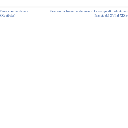
d’une « authenticité »
Parution : « Invenit et delineavit. La stampa di traduzione tr
XXe siècles)
Francia dal XVI al XIX s