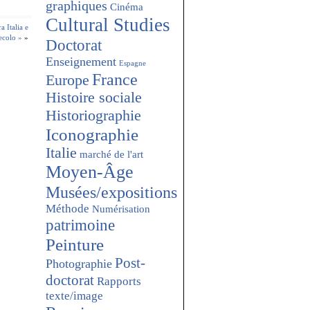
graphiques
Cinéma
Cultural Studies
a Italia e
ecolo »
»
Doctorat
Enseignement
Espagne
France
Europe
Histoire sociale
Historiographie
Iconographie
Italie
marché de l'art
Moyen-Âge
Musées/expositions
Méthode
Numérisation
patrimoine
Peinture
Post-
Photographie
doctorat
Rapports
texte/image