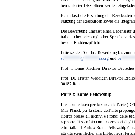
benachbarter Disziplinen werden eingelade
Es umfasst die Erstattung der Reisekosten
Nutzung der Ressourcen sowie die Integratio
Die Bewerbung umfasst einen Lebenslauf un
italienischer oder englischer Sprache verfa
besteht Residenzpflicht.
Bitte senden Sie Ihre Bewerbung bis zum 
st
********
@
*******
is.org
und
be
******
Prof. Thomas Kirchner Direktor Deutsches 
Prof. Dr. Tristan Weddigen Direktor Biblio
00187 Rom
Paris x Rome Fellowship
Il centro tedesco per la storia dell’arte (D
Max Planck per la storia dell’arte propongo
ricerca presso gli archivi e i fondi delle b
rapporto di scambio con i ricercatori degli i
e in Italia. Il Paris x Roma Fellowship è inc
attività scientifiche: alla Bibliotheca Hert