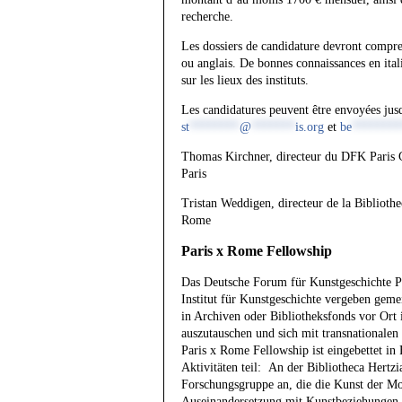
recherche.
Les dossiers de candidature devront compren
ou anglais. De bonnes connaissances en ital
sur les lieux des instituts.
Les candidatures peuvent être envoyées jusq
st
********
@
*******
is.org
et
be
********
Thomas Kirchner, directeur du DFK Paris C
Paris
Tristan Weddigen, directeur de la Biblioth
Rome
Paris x Rome Fellowship
Das Deutsche Forum für Kunstgeschichte Pa
Institut für Kunstgeschichte vergeben geme
in Archiven oder Bibliotheksfonds vor Ort 
auszutauschen und sich mit transnationalen
Paris x Rome Fellowship ist eingebettet in
Aktivitäten teil: An der Bibliotheca Hertz
Forschungsgruppe an, die die Kunst der M
Auseinandersetzung mit Kunstbeziehungen 