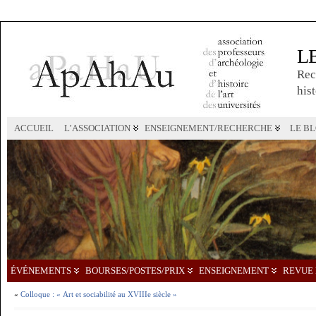
L
Rec
hist
ACCUEIL
L’ASSOCIATION
ENSEIGNEMENT/RECHERCHE
LE B
ÉVÉNEMENTS
BOURSES/POSTES/PRIX
ENSEIGNEMENT
REVUE 
«
Colloque : « Art et sociabilité au XVIIIe siècle »