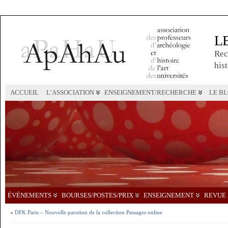
L
Rec
hist
ACCUEIL
L’ASSOCIATION
ENSEIGNEMENT/RECHERCHE
LE B
ÉVÉNEMENTS
BOURSES/POSTES/PRIX
ENSEIGNEMENT
REVUE 
«
DFK Paris – Nouvelle parution de la collection Passages online