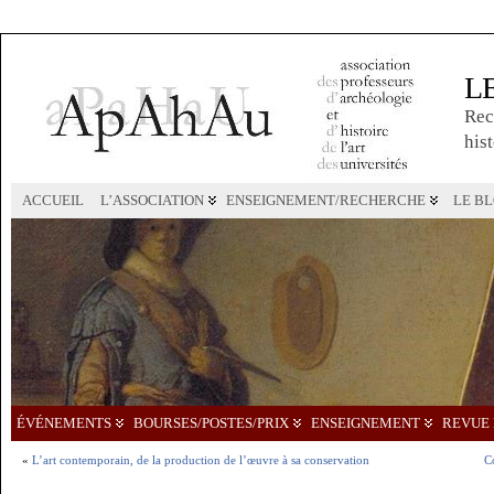
L
Rec
hist
ACCUEIL
L’ASSOCIATION
ENSEIGNEMENT/RECHERCHE
LE B
ÉVÉNEMENTS
BOURSES/POSTES/PRIX
ENSEIGNEMENT
REVUE 
«
L’art contemporain, de la production de l’œuvre à sa conservation
C