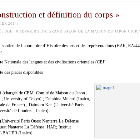
nstruction et définition du corps »
IER 2014:
ÉTUDE :
8 FÉVRIER 2014, GRAND SALON DE LA MAISON DU JAPON CIUP, 
u soutien de Laboratoire d’Histoire des arts et des représentations (HAR, EA/4
e
te Nationale des langues et des civilisations orientales (CEJ)
e des places disponibles
i (chargée de CEM, Comité de Maison du Japon ;
 ; University of Tokyo) ; Delphine Mulard (Inalco,
nale de France) ; Daimaru Ken (Université Paris
ersité de Londres ; Inalco)
 (Université Paris Ouest Nanterre La Défense
uest Nanterre La Défense, HAR; Institut
RI-BAUER (Inalco)