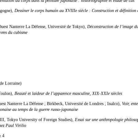
entation du corps dans la peinture japonaise : historiographie et étude de cas
rgogne),
Dessiner le corps humain au XVIIIe siècle : Construction et définition
 Ouest Nanterre La Défense, Université de Tokyo),
Déconstruction de l’image d
uvres du cubisme
de Lorraine)
Toulon),
Beauté et laideur de l’apparence masculine, XIX-XXIe siècles
uest Nanterre La Défense ; Birkbeck, Université de Londres ; Inalco),
Voir, ent
aponaise au temps de la guerre russo-japonaise
VIII, Tokyo University of Foreign Studies),
Essai sur une anthropologie philoso
hez Paul Virilio
& 4