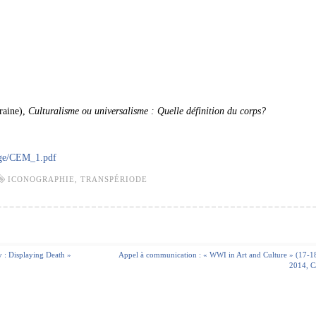
raine),
Culturalisme ou universalisme : Quelle définition du corps?
age/CEM_1.pdf
ICONOGRAPHIE
,
TRANSPÉRIODE
 : Displaying Death »
Appel à communication : « WWI in Art and Culture » (17-1
2014, C