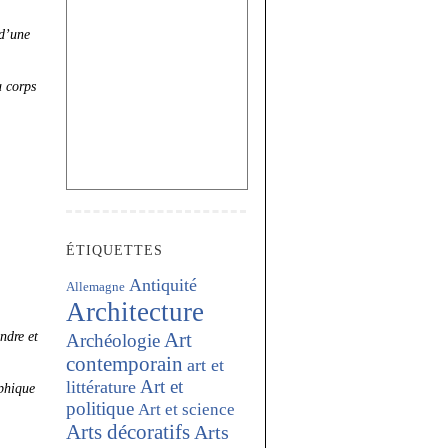
 d’une
u corps
ÉTIQUETTES
Antiquité
Allemagne
Architecture
endre et
Art
Archéologie
contemporain
art et
Art et
littérature
phique
politique
Art et science
Arts décoratifs
Arts