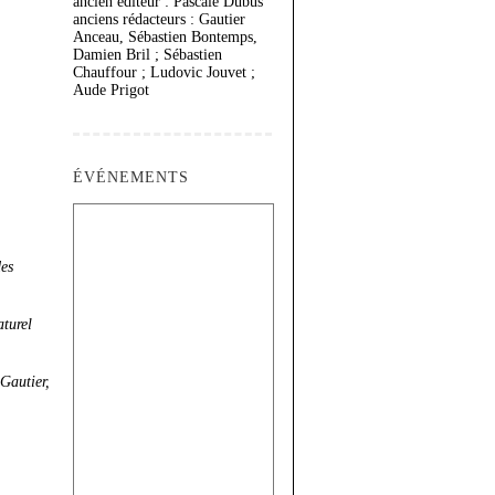
ancien éditeur : Pascale Dubus
anciens rédacteurs : Gautier
Anceau, Sébastien Bontemps,
Damien Bril ; Sébastien
Chauffour ; Ludovic Jouvet ;
Aude Prigot
ÉVÉNEMENTS
des
aturel
 Gautier,