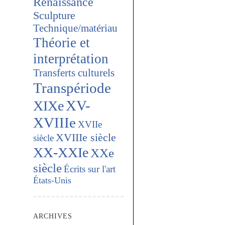
Renaissance
Sculpture
Technique/matériau
Théorie et
interprétation
Transferts culturels
Transpériode
XV-
XIXe
XVIIIe
XVIIe
XVIIIe siècle
siècle
XX-XXIe
XXe
siècle
Écrits sur l'art
États-Unis
ARCHIVES