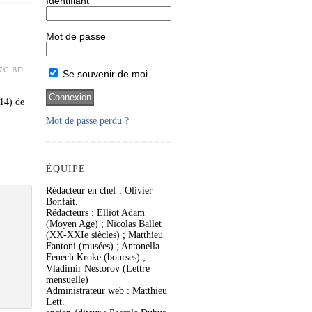
Identifiant
Mot de passe
7C BD.
Se souvenir de moi
414) de
Mot de passe perdu ?
ÉQUIPE
Rédacteur en chef : Olivier
Bonfait.
Rédacteurs : Elliot Adam
(Moyen Age) ; Nicolas Ballet
(XX-XXIe siècles) ; Matthieu
Fantoni (musées) ; Antonella
Fenech Kroke (bourses) ;
Vladimir Nestorov (Lettre
mensuelle)
Administrateur web : Matthieu
Lett.