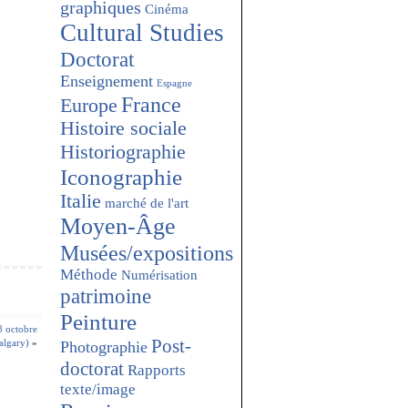
graphiques
Cinéma
Cultural Studies
Doctorat
Enseignement
Espagne
France
Europe
Histoire sociale
Historiographie
Iconographie
Italie
marché de l'art
Moyen-Âge
Musées/expositions
Méthode
Numérisation
patrimoine
Peinture
8 octobre
Post-
algary)
»
Photographie
doctorat
Rapports
texte/image