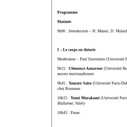
Programme
Matinée
9h00 :
Introduction
– H. Matsui, D. Mular
I – Le corps en théorie
Modérateur – Paul Sorrentino (Université P
9h15 :
Clémence Aznavour
(Université 
œuvres marivaudiennes
9h45 :
Yamato Saito
(Université Paris-Did
chez Rousseau
10h15 :
Yumi Murakami
(Université Par
Mallarmé, Valéry
10h45 : Pause