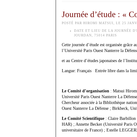
Journée d’étude : « Co
POSTÉ PAR HIROMI MATSUI, LE 25 JANV
DATE ET LIEU DE LA JOURNÉE D'
JOURDAN, 75014 PARIS
Cette journée d’étude est organisée grâce a
l’Université Paris Ouest Nanterre la Défens
et au Centre d’études japonaises de l’Institu
Langue: Français Entrée libre dans la limit
Le Comité d’organisation
: Matsui Hirom
Université Paris Ouest Nanterre La Défense
Chercheur associée à la Bibliothèque natio
Ouest Nanterre La Défense ; Birkbeck, Univ
Le Comité Scientifique
: Claire Barbillon
HAR) ; Annette Becker (Université Paris O
universitaire de France) ; Estelle LEGGE