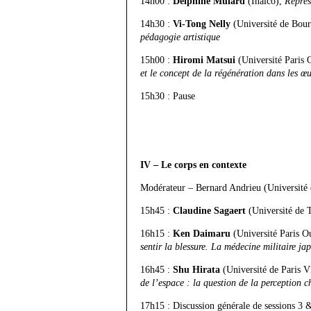
14h00 :
Delphine Mulard
(Inalco),
Représ
14h30 :
Vi-Tong Nelly
(Université de Bou
pédagogie artistique
15h00 :
Hiromi Matsui
(Université Paris
et le concept de la régénération dans les œ
15h30 : Pause
IV – Le corps en contexte
Modérateur – Bernard Andrieu (Université 
15h45 :
Claudine Sagaert
(Université de 
16h15 :
Ken Daimaru
(Université Paris O
sentir la blessure. La médecine militaire j
16h45 :
Shu Hirata
(Université de Paris 
de l’espace : la question de la perception c
17h15 : Discussion générale de sessions 3 