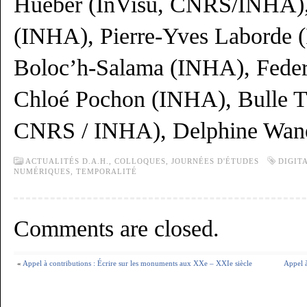
Hueber (InVisu, CNRS/INHA),
(INHA), Pierre-Yves Laborde (
Boloc’h-Salama (INHA), Feder
Chloé Pochon (INHA), Bulle Tu
CNRS / INHA), Delphine Wan
ACTUALITÉS D.A.H.,
COLLOQUES, JOURNÉES D'ÉTUDES
DIGIT
NUMÉRIQUES
,
TEMPORALITÉ
Comments are closed.
«
Appel à contributions : Écrire sur les monuments aux XXe – XXIe siècle
Appel à