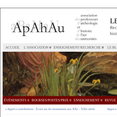
L
Rec
hist
ACCUEIL
L’ASSOCIATION
ENSEIGNEMENT/RECHERCHE
LE B
ÉVÉNEMENTS
BOURSES/POSTES/PRIX
ENSEIGNEMENT
REVUE 
«
Appel à contributions : Écrire sur les monuments aux XXe – XXIe siècle
Appel à 