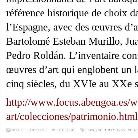
référence historique de choix d
l’Espagne, avec des œuvres d’
Bartolomé Esteban Murillo, Jua
Pedro Roldán. L’inventaire con
œuvres d’art qui englobent un l
cinq siècles, du XVIe au XXe s
http://www.focus.abengoa.es/w
art/colecciones/patrimonio.html
BILLETS,
OUTILS ET RECHERCHES
ESPAGNE
,
GRAVURES
,
PEIN