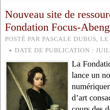
Nouveau site de ressourc
Fondation Focus-Aben
POSTÉ PAR PASCALE DUBUS, LE 1
DATE DE PUBLICATION :
JUIL
La Fondat
lance un no
numériquem
d’art consa
cours des d