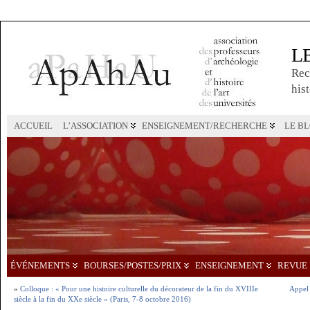
L
Rec
hist
ACCUEIL
L’ASSOCIATION
ENSEIGNEMENT/RECHERCHE
LE B
ÉVÉNEMENTS
BOURSES/POSTES/PRIX
ENSEIGNEMENT
REVUE 
«
Colloque : « Pour une histoire culturelle du décorateur de la fin du XVIIIe
Appel 
siècle à la fin du XXe siècle » (Paris, 7-8 octobre 2016)