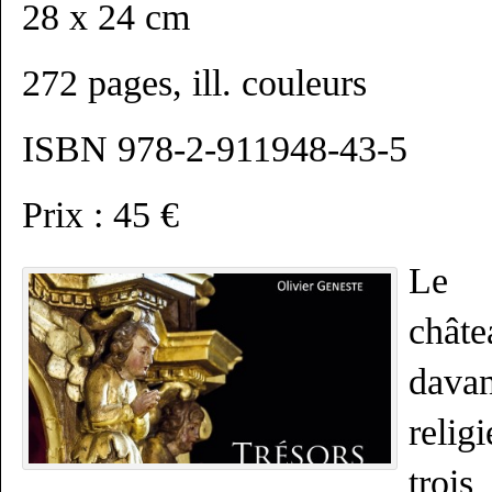
28 x 24 cm
272 pages, ill. couleurs
ISBN 978-2-911948-43-5
Prix : 45 €
Le 
châ
davan
reli
troi