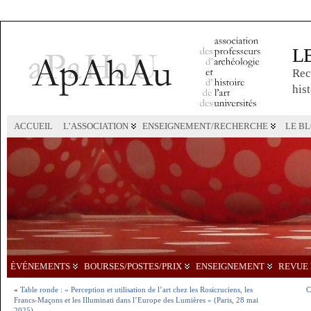
L
Rec
hist
ACCUEIL
L’ASSOCIATION
ENSEIGNEMENT/RECHERCHE
LE B
ÉVÉNEMENTS
BOURSES/POSTES/PRIX
ENSEIGNEMENT
REVUE 
«
Table ronde : « Perception et utilisation de l’art chez les Rosicruciens, les
C
Francs-Maçons et les Illuminati dans l’Europe des Lumières » (Paris, 28 mai
2025)