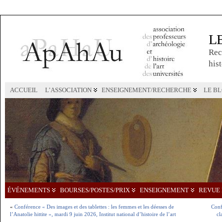
L
Rec
hist
ACCUEIL
L’ASSOCIATION
ENSEIGNEMENT/RECHERCHE
LE B
ÉVÉNEMENTS
BOURSES/POSTES/PRIX
ENSEIGNEMENT
REVUE 
«
Conférence « Des images et des tablettes : les femmes et les déesses de
Conf
l’Anatolie hittite », mardi 9 juin 2026, Institut national d’histoire de l’art
cl