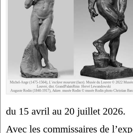
Michel-Ange (1475-1564),
L’esclave mourant
(face). Musée du Louvre © 2022 Musée
Louvre, dist. GrandPalaisRmn Hervé Lewandowski
Auguste Rodin (1840-1917),
Adam
. musée Rodin © musée Rodin photo Christian Bara
du 15 avril au 20 juillet 2026.
Avec les commissaires de l’exp