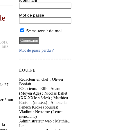
Identifiant
Mot de passe
de
Se souvenir de moi
LOIR
, REZ-
Mot de passe perdu ?
ÉQUIPE
Rédacteur en chef : Olivier
Bonfait.
 le
27
Rédacteurs : Elliot Adam
(Moyen Age) ; Nicolas Ballet
(XX-XXIe siècles) ; Matthieu
er à son
Fantoni (musées) ; Antonella
Fenech Kroke (bourses) ;
Vladimir Nestorov (Lettre
mensuelle)
Administrateur web : Matthieu
: la
Lett.