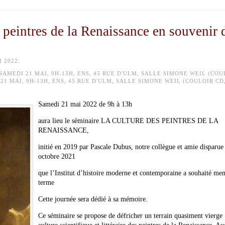
 peintres de la Renaissance en souvenir 
 2022:
SAMEDI 21 MAI, 9H-13H, ENS, 45 RUE D'ULM, SALLE SIMONE WEIL (COU
21 MAI, 9H-13H, ENS, 45 RUE D'ULM, SALLE SIMONE WEIL (COULOIR CD
Samedi 21 mai 2022
de 9h à 13h
aura lieu le séminaire LA CULTURE DES PEINTRES DE LA
RENAISSANCE,
initié en 2019 par Pascale
Dubus
, notre collègue et amie disparue
octobre 2021
que l’Institut d’histoire moderne et contemporaine a souhaité men
terme
Cette journée sera dédié à sa mémoire.
Ce séminaire se propose de défricher un terrain quasiment vierge 