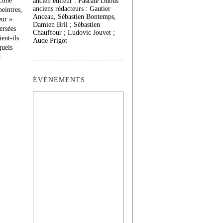
ucune
ancien éditeur : Pascale Dubus
anciens rédacteurs : Gautier
peintres,
Anceau, Sébastien Bontemps,
eur »
Damien Bril ; Sébastien
ersées
Chauffour ; Ludovic Jouvet ;
ent-ils
Aude Prigot
quels
t
ÉVÉNEMENTS