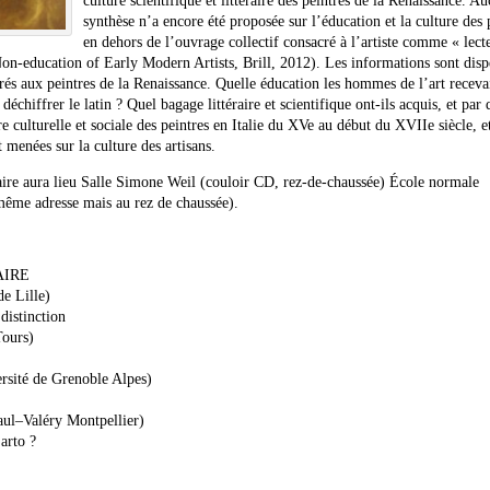
culture scientifique et littéraire des peintres de la Renaissance. A
synthèse n’a encore été proposée sur l’éducation et la culture des 
en dehors de l’ouvrage collectif consacré à l’artiste comme « lect
on-education of Early Modern Artists, Brill, 2012). Les informations sont disp
rés aux peintres de la Renaissance. Quelle éducation les hommes de l’art recevai
déchiffrer le latin ? Quel bagage littéraire et scientifique ont-ils acquis, et par 
e culturelle et sociale des peintres en Italie du XVe au début du XVIIe siècle, e
 menées sur la culture des artisans.
ire aura lieu Salle Simone Weil (couloir CD, rez-de-chaussée) École normale
même adresse mais au rez de chaussée).
AIR
E
de Lille)
distinction
Tours)
ersité de Grenoble Alpes)
aul
–
Valéry Montpellier)
arto
?