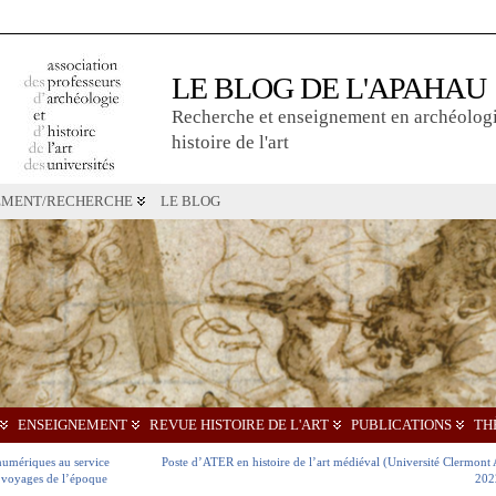
LE BLOG DE L'APAHAU
Recherche et enseignement en archéologi
histoire de l'art
EMENT/RECHERCHE
LE BLOG
ENSEIGNEMENT
REVUE HISTOIRE DE L'ART
PUBLICATIONS
TH
umériques au service
Poste d’ATER en histoire de l’art médiéval (Université Clermont
 de voyages de l’époque
202