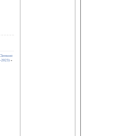
 Clermont
-2023)
»