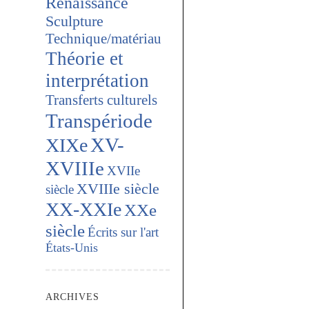
Renaissance
Sculpture
Technique/matériau
Théorie et
interprétation
Transferts culturels
Transpériode
XV-
XIXe
XVIIIe
XVIIe
XVIIIe siècle
siècle
XX-XXIe
XXe
siècle
Écrits sur l'art
États-Unis
ARCHIVES