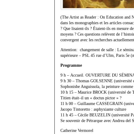
(The Artist as Reader : On Education and N
dans les monographies et les articles consac
? Que lisaient-ils ? Étaient-ils en mesure de 
moyens ? Ces questions relèvent de l’histoir
convergent avec les recherches actuellement
Attention: changement de salle : Le sémina
supérieure – PSL 45 rue d’Ulm, Paris 5e (
Programme
9
h
–
Accueil
.
O
UVERTURE DU SÉMIN
9
h
30
–
Thomas
G
OLSENNE
(université 
Sophonisbe Anguissola,
la peinture comme 
10
h
15
–
Maurice
B
ROCK
(université de 
Titien était
–
il un «
doctus pictor
»
?
11
h
0
0
–
Guillaume
C
ASSEGRAIN
(univ
Jacopo Tintoretto : asphyxiante culture
1
1
h
45
–
Cécile
B
EUZELIN
(
université
P
Se souvenir de Pétrarque avec Andrea del S
Catherine Vermorel