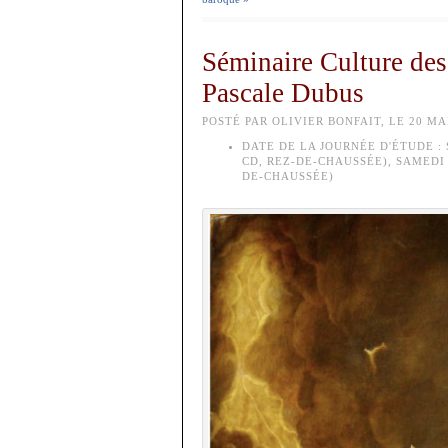
Séminaire Culture des
Pascale Dubus
POSTÉ PAR OLIVIER BONFAIT, LE 20 MAI
DATE DE LA JOURNÉE D'ÉTUDE :
CD, REZ-DE-CHAUSSÉE), SAMEDI 
DE-CHAUSSÉE)