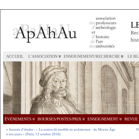
L
Rec
hist
ACCUEIL
L’ASSOCIATION
ENSEIGNEMENT/RECHERCHE
LE B
ÉVÉNEMENTS
BOURSES/POSTES/PRIX
ENSEIGNEMENT
REVUE 
«
Journée d’études : « La notion de modèle en architecture : du Moyen Âge
N
à nos jours » (Paris, 13 octobre 2016)