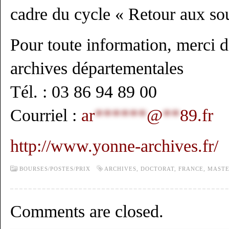
cadre du cycle « Retour aux so
Pour toute information, merci d
archives départementales
Tél. : 03 86 94 89 00
Courriel :
ar
******
@
**
89.fr
http://www.yonne-archives.fr/
BOURSES/POSTES/PRIX
ARCHIVES
,
DOCTORAT
,
FRANCE
,
MASTE
Comments are closed.