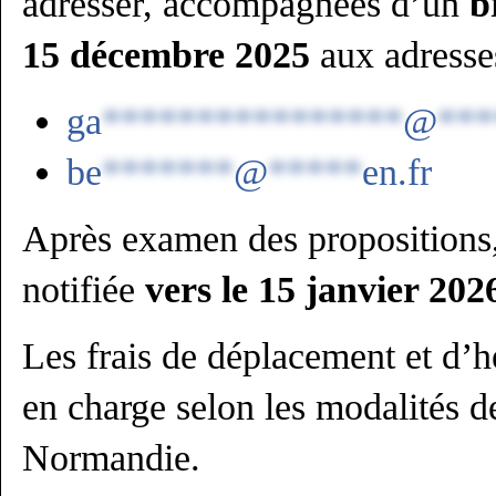
adresser, accompagnées d’un
b
15 décembre 2025
aux adresse
ga
****************
@
***
be
*******
@
*****
en.fr
Après examen des propositions,
notifiée
vers le 15 janvier 202
Les frais de déplacement et d’h
en charge selon les modalités d
Normandie.