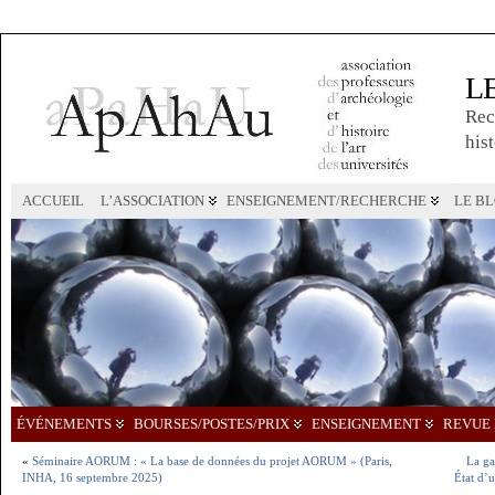
L
Rec
hist
ACCUEIL
L’ASSOCIATION
ENSEIGNEMENT/RECHERCHE
LE B
ÉVÉNEMENTS
BOURSES/POSTES/PRIX
ENSEIGNEMENT
REVUE 
«
Séminaire AORUM : « La base de données du projet AORUM » (Paris,
La ga
INHA, 16 septembre 2025)
État d’