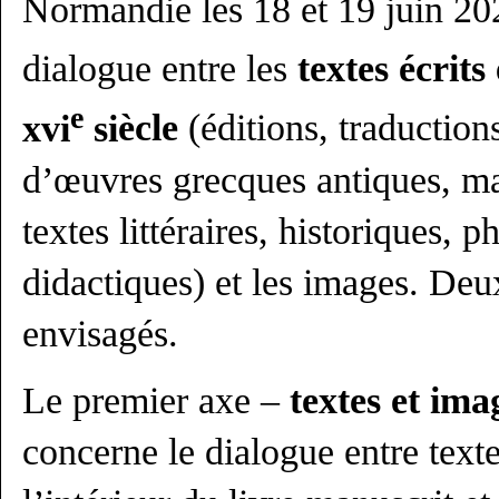
Normandie les 18 et 19 juin 2026
dialogue entre les
textes
écrits
e
xvi
si
è
cle
(éditions, traductio
d’œuvres grecques antiques, m
textes littéraires, historiques, 
didactiques) et les images. Deu
envisagés.
Le premier axe –
textes et ima
concerne le dialogue entre text