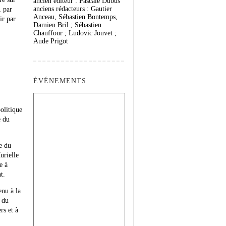
ancien éditeur : Pascale Dubus
anciens rédacteurs : Gautier
, par
Anceau, Sébastien Bontemps,
ir par
Damien Bril ; Sébastien
Chauffour ; Ludovic Jouvet ;
Aude Prigot
ÉVÉNEMENTS
olitique
e du
e du
urielle
e à
t.
enu à la
 du
rs et à