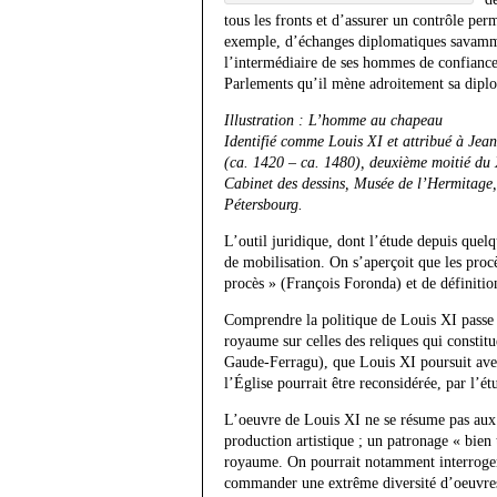
tous les fronts et d’assurer un contrôle pe
exemple, d’échanges diplomatiques savamment
l’intermédiaire de ses hommes de confiance. 
Parlements qu’il mène adroitement sa diplom
Illustration : L’homme au chapeau
Identifié comme Louis XI et attribué à Jea
(ca. 1420 – ca. 1480), deuxième moitié du 
Cabinet des dessins, Musée de l’Hermitage,
Pétersbourg.
L’outil juridique, dont l’étude depuis quelq
de mobilisation. On s’aperçoit que les procès
procès » (François Foronda) et de définitio
Comprendre la politique de Louis XI passe a
royaume sur celles des reliques qui constitue
Gaude-Ferragu), que Louis XI poursuit avec 
l’Église pourrait être reconsidérée, par l’é
L’oeuvre de Louis XI ne se résume pas aux a
production artistique ; un patronage « bie
royaume. On pourrait notamment interroger l
commander une extrême diversité d’oeuvres