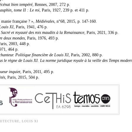
écénat bien tempéré
, Rennes, 2007, 272 p.
auphin, tome II : Le roi
, Paris, 1927, 239 p. et 411 p.
e manie française ? »,
Médiévales
, n°68, 2015, p. 147-160.
Louis XI
, Paris, 1941, 476 p.
. Sacré et royauté des rois maudits à la Renaissance
, Paris, 2021, 336 p.
tre deux mondes
, Paris, 1976, 493 p.
Paris, 2003, 448 p.
971, 464 p.
chanteur. Politique financière de Louis XI
, Paris, 2002, 880 p.
ous le règne de Louis XI. La norme juridique royale à la veille des
Temps modern
ueur inquiet
, Paris, 2011, 495 p.
ités
, Paris, 2015, 504 p.
HITECTURE
,
LOUIS XI