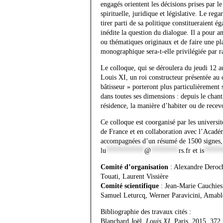
engagés orientent les décisions prises par le 
spirituelle, juridique et législative. Le reg
tirer parti de sa politique constitueraient
inédite la question du dialogue. Il a pour a
ou thématiques originaux et de faire une pla
monographique sera-t-elle privilégiée par r
Le colloque, qui se déroulera du jeudi 12 a
Louis XI, un roi constructeur présentée au 
bâtisseur » porteront plus particulièrement s
dans toutes ses dimensions : depuis le chanti
résidence, la manière d’habiter ou de recev
Ce colloque est coorganisé par les universit
de France et en collaboration avec l’Académ
accompagnées d’un résumé de 1500 signes, s
lu
***********
@
********
rs.fr
et
is
*****
Comité d’organisation
: Alexandre Deroch
Touati, Laurent Vissière
Comité scientifique
: Jean-Marie Cauchies
Samuel Leturcq, Werner Paravicini, Amable
Bibliographie des travaux cités :
Blanchard Joël,
Louis XI
, Paris, 2015, 372 