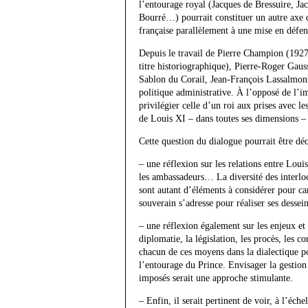
l’entourage royal (Jacques de Bressuire, Ja
Bourré…) pourrait constituer un autre axe d
française parallèlement à une mise en défen
Depuis le travail de Pierre Champion (1927)
titre historiographique), Pierre-Roger Gaus
Sablon du Corail, Jean-François Lassalmoni
politique administrative. À l’opposé de l’i
privilégier celle d’un roi aux prises avec l
de Louis XI – dans toutes ses dimensions – e
Cette question du dialogue pourrait être déc
– une réflexion sur les relations entre Louis 
les ambassadeurs… La diversité des interlo
sont autant d’éléments à considérer pour cara
souverain s’adresse pour réaliser ses dessein
– une réflexion également sur les enjeux et 
diplomatie, la législation, les procès, les 
chacun de ces moyens dans la dialectique po
l’entourage du Prince. Envisager la gestion
imposés serait une approche stimulante.
– Enfin, il serait pertinent de voir, à l’éc