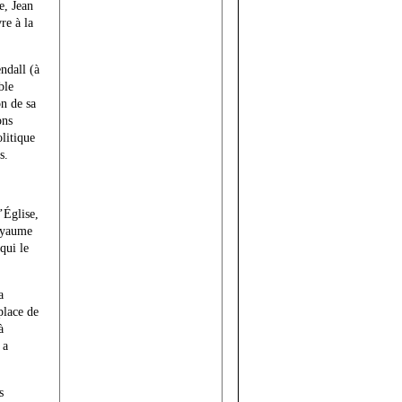
e, Jean
re à la
ndall (à
ble
n de sa
ons
olitique
s.
l’Église,
royaume
qui le
a
place de
à
 a
s