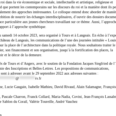
roi dans la vie économique et sociale, intellectuelle et artistique, religieuse et
ard que portent les contemporains sur les discours du roi et la manière dont ils p
 également des approches intéressantes. Le colloque entend donc aborder de maniè
mbition de nourrir les échanges interdisciplinaires, d’ouvrir des dossiers docume
ce particulière aux jeunes chercheurs travaillant sur ce thème. Aussi, l’approch
apport à l’approche synthétique.
u samedi 14 octobre 2023, sera organisé à Tours et à Langeais. En écho à l’exp
château de Langeais, les communications de l’une des journées intitulée « Loui
ur la place de l’architecture dans la politique royale. Nous souhaitons traiter le 
er, son financement et son organisation, jusqu’à la fortification des places, la
oir et le décor de la demeure.
és de Tours et d’Angers, avec le soutien de la Fondation Jacques Siegfried de l’
ie des Inscriptions et Belles-Lettres. Les propositions de communications,
ont à adresser avant le 29 septembre 2022 aux adresses suivantes :
*********
@
*********
rs.fr
e, Lucie Gaugain, Isabelle Mathieu, David Rivaud, Alain Salamagne, François
, Pascale Charron, Franck Collard, Maria-Nadia, Covini, Jean-François Lassal
 Sablon du Corail, Valérie Toureille, André Vauchez
p.