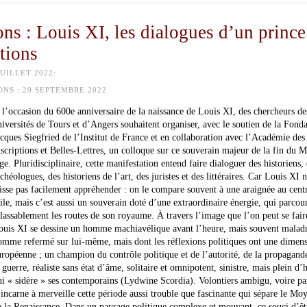
s : Louis XI, les dialogues d’un prince
tions
UILLET 2022:
ONS :
29 SEPTEMBRE 2022
 l’occasion du 600e anniversaire de la naissance de Louis XI, des chercheurs de
niversités de Tours et d’Angers souhaitent organiser, avec le soutien de la Fond
acques Siegfried de l’Institut de France et en collaboration avec l’Académie des
nscriptions et Belles-Lettres, un colloque sur ce souverain majeur de la fin du 
e. Pluridisciplinaire, cette manifestation entend faire dialoguer des historiens,
chéologues, des historiens de l’art, des juristes et des littéraires. Car Louis XI n
aisse pas facilement appréhender : on le compare souvent à une araignée au cent
oile, mais c’est aussi un souverain doté d’une extraordinaire énergie, qui parcou
nlassablement les routes de son royaume. À travers l’image que l’on peut se fair
ouis XI se dessine un homme machiavélique avant l’heure, mais souvent maladr
omme refermé sur lui-même, mais dont les réflexions politiques ont une dimen
uropéenne ; un champion du contrôle politique et de l’autorité, de la propagande
 guerre, réaliste sans état d’âme, solitaire et omnipotent, sinistre, mais plein d
ui « sidère » ses contemporains (Lydwine Scordia). Volontiers ambigu, voire pa
l incarne à merveille cette période aussi trouble que fascinante qui sépare le M
e la Renaissance. Dans un paysage politique complexe et mouvant, ce souci d’êt