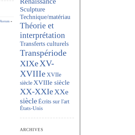
Renaissance
Sculpture
Technique/matériau
t Aorum
»
Théorie et
interprétation
Transferts culturels
Transpériode
XV-
XIXe
XVIIIe
XVIIe
XVIIIe siècle
siècle
XX-XXIe
XXe
siècle
Écrits sur l'art
États-Unis
ARCHIVES