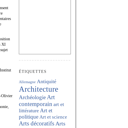
ensent
re
ntaires
e
osition
s XI
sujet
Institut
ÉTIQUETTES
Antiquité
Allemagne
Architecture
-Olivier
Art
Archéologie
contemporain
art et
monie,
Art et
littérature
politique
Art et science
Arts décoratifs
Arts