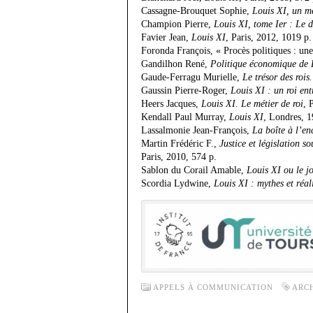
Cassagne-Brouquet Sophie,
Louis XI, un m
Champion Pierre,
Louis XI, tome Ier : Le d
Favier Jean,
Louis XI
, Paris, 2012, 1019 p.
Foronda François, « Procès politiques : un
Gandilhon René,
Politique économique de 
Gaude-Ferragu Murielle,
Le trésor des rois
Gaussin Pierre-Roger,
Louis XI : un roi en
Heers Jacques,
Louis XI. Le métier de roi
, 
Kendall Paul Murray,
Louis XI
, Londres, 1
Lassalmonie Jean-François,
La boîte à l’en
Martin Frédéric F.,
Justice et législation s
Paris, 2010, 574 p.
Sablon du Corail Amable,
Louis XI ou le jo
Scordia Lydwine,
Louis XI : mythes et réal
APPELS À COMMUNICATION
ARC