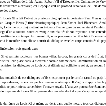
cques de Villiers de L’Isle-Adam, Robert VII d’Estouteville, Guillaume de Vary
e recherches à explorer, car l’époque voit un profond renouveau de l’art de viv
se des places.
, Louis XI a fait l’objet de plusieurs biographies importantes (Paul Murray Ke
sin, Jacques Heers (à titre historiographique), Jean Favier, Joël Blanchard, Ama
e, Lydwine Scordia) mettant en évidence l’envergure du souverain et l’ambitio
mage d’un autocrate, sourd et aveugle aux réalités de son royaume, nous entend
es réalités de son temps. Autrement dit, nous proposons de réfléchir à l’oeuvre p
t à la manière dont elle se nourrit du dialogue avec les corps constitués du pay
linée selon trois grands axes :
XI et ses interlocuteurs : les bonnes villes, la cour, les grands corps de l’État, 
cuteurs, leur place dans la hiérarchie sociale comme dans l’administration du 
ctériser les dialogues de Louis XI et définir qui sollicite le roi et, en retour, à 
s.
les modalités de ces dialogues qu’ils s’expriment par le conflit (armé ou pas), l
correspondances, ou encore par la commande artistique. Il s’agira d’approcher la 
litique pour mieux caractériser l’oeuvre royale. L’analyse pourra être étendue 
 du royaume de Louis XI au prisme des modèles dont il a pu s’inspirer ou qu’il
helle du règne de Louis XI et même au-delà, dans quelle mesure tous ces dialogue