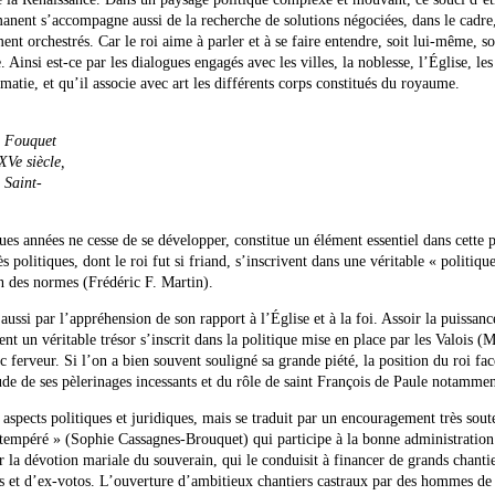
rmanent s’accompagne aussi de la recherche de solutions négociées, dans le cadre
 orchestrés. Car le roi aime à parler et à se faire entendre, soit lui-même, so
Ainsi est-ce par les dialogues engagés avec les villes, la noblesse, l’Église, les
atie, et qu’il associe avec art les différents corps constitués du royaume.
n Fouquet
XVe siècle,
 Saint-
ues années ne cesse de se développer, constitue un élément essentiel dans cette p
 politiques, dont le roi fut si friand, s’inscrivent dans une véritable « politiqu
n des normes (Frédéric F. Martin).
ussi par l’appréhension de son rapport à l’Église et à la foi. Assoir la puissanc
nt un véritable trésor s’inscrit dans la politique mise en place par les Valois (M
ferveur. Si l’on a bien souvent souligné sa grande piété, la position du roi fac
tude de ses pèlerinages incessants et du rôle de saint François de Paule notammen
spects politiques et juridiques, mais se traduit par un encouragement très sout
n tempéré » (Sophie Cassagnes-Brouquet) qui participe à la bonne administration
a dévotion mariale du souverain, qui le conduisit à financer de grands chantie
 et d’ex-votos. L’ouverture d’ambitieux chantiers castraux par des hommes de