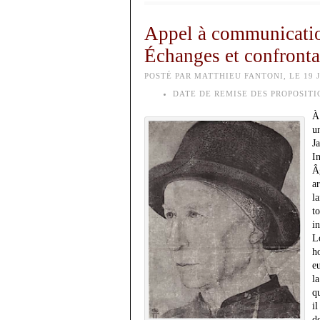
Appel à communication
Échanges et confronta
POSTÉ PAR MATTHIEU FANTONI, LE 19 J
DATE DE REMISE DES PROPOSITI
À
u
J
I
Âg
ar
l
t
i
L
h
e
la
q
i
d