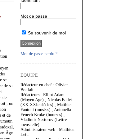
Identifiant
.
Mot de passe
Se souvenir de moi
s
Mot de passe perdu ?
ation
Moyen
 des
ÉQUIPE
e se
Rédacteur en chef : Olivier
re de sa
Bonfait.
rt
Rédacteurs : Elliot Adam
e de
(Moyen Age) ; Nicolas Ballet
oit ; un
(XX-XXIe siècles) ; Matthieu
sion
Fantoni (musées) ; Antonella
Fenech Kroke (bourses) ;
 et de
Vladimir Nestorov (Lettre
’humour,
mensuelle)
radoxal,
Administrateur web : Matthieu
oyen Âge
Lett.
re sur