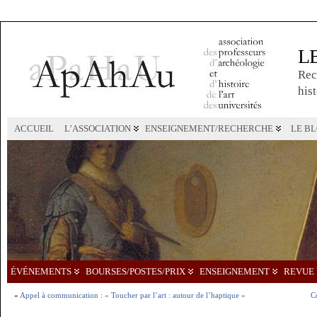
L
Rec
hist
ACCUEIL
L’ASSOCIATION
ENSEIGNEMENT/RECHERCHE
LE B
ÉVÉNEMENTS
BOURSES/POSTES/PRIX
ENSEIGNEMENT
REVUE 
«
Appel à communication : « Toucher par l’art : autour de l’haptique »
C