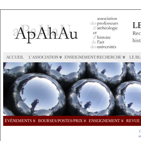
L
Rec
hist
ACCUEIL
L’ASSOCIATION
ENSEIGNEMENT/RECHERCHE
LE B
ÉVÉNEMENTS
BOURSES/POSTES/PRIX
ENSEIGNEMENT
REVUE 
C
s