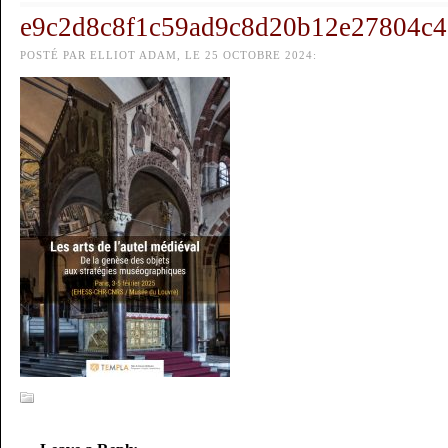
e9c2d8c8f1c59ad9c8d20b12e27804c4
POSTÉ PAR ELLIOT ADAM, LE 25 OCTOBRE 2024: