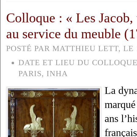
Colloque : « Les Jacob, 
au service du meuble (
POSTÉ PAR MATTHIEU LETT, LE 1
DATE ET LIEU DU COLLOQUE
PARIS, INHA
La dyna
marqué 
ans l’h
françai