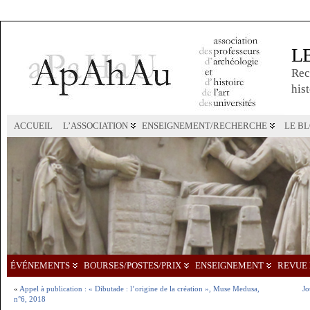
L
Rec
hist
ACCUEIL
L’ASSOCIATION
ENSEIGNEMENT/RECHERCHE
LE B
ÉVÉNEMENTS
BOURSES/POSTES/PRIX
ENSEIGNEMENT
REVUE 
«
Appel à publication : « Dibutade : l’origine de la création », Muse Medusa,
Jo
n°6, 2018