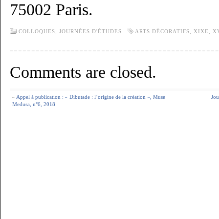
75002 Paris.
COLLOQUES, JOURNÉES D'ÉTUDES
ARTS DÉCORATIFS
,
XIXE
,
X
Comments are closed.
«
Appel à publication : « Dibutade : l’origine de la création », Muse
Jou
Medusa, n°6, 2018