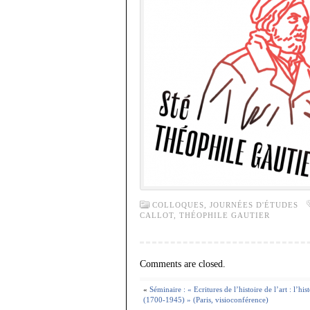
COLLOQUES, JOURNÉES D'ÉTUDES
CALLOT
,
THÉOPHILE GAUTIER
Comments are closed.
«
Séminaire : « Ecritures de l’histoire de l’art : l’hi
(1700-1945) » (Paris, visioconférence)