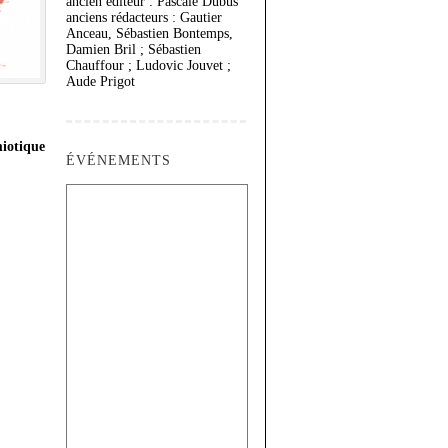
ancien éditeur : Pascale Dubus
anciens rédacteurs : Gautier
Anceau, Sébastien Bontemps,
Damien Bril ; Sébastien
Chauffour ; Ludovic Jouvet ;
Aude Prigot
miotique
ÉVÉNEMENTS