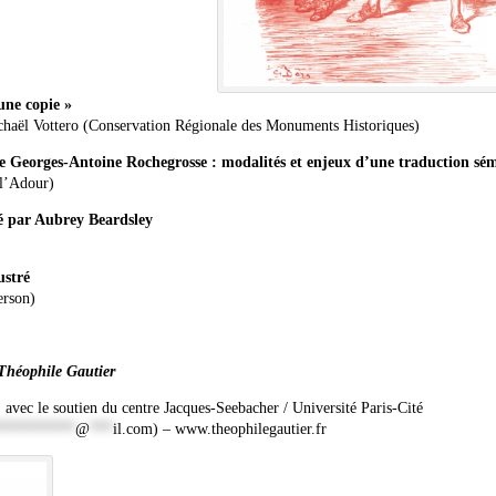
une copie »
ichaël Vottero (Conservation Régionale des Monuments Historiques)
e Georges-Antoine Rochegrosse : modalités et enjeux d’une traduction sé
 l’Adour)
é par Aubrey Beardsley
ustré
erson)
 Théophile Gautier
 avec le soutien du centre Jacques-Seebacher / Université Paris-Cité
**********
@
***
il.com
) – www.theophilegautier.fr