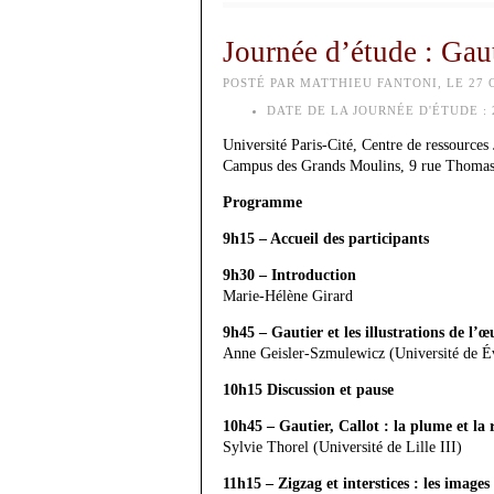
Journée d’étude : Gauti
POSTÉ PAR MATTHIEU FANTONI, LE 27 
DATE DE LA JOURNÉE D'ÉTUDE :
Université Paris-Cité, Centre de ressource
Campus des Grands Moulins, 9 rue Thomas
Programme
9h15 – Accueil des participants
9h30 – Introduction
Marie-Hélène Girard
9h45 – Gautier et les illustrations de l’
Anne Geisler-Szmulewicz (Université de 
10h15 Discussion et pause
10h45 – Gautier, Callot : la plume et la 
Sylvie Thorel (Université de Lille III)
11h15 – Zigzag et interstices : les image