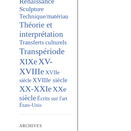
Renaissance
Sculpture
Technique/matériau
Théorie et
interprétation
Transferts culturels
Transpériode
XV-
XIXe
XVIIIe
XVIIe
XVIIIe siècle
siècle
XX-XXIe
XXe
siècle
Écrits sur l'art
États-Unis
ARCHIVES