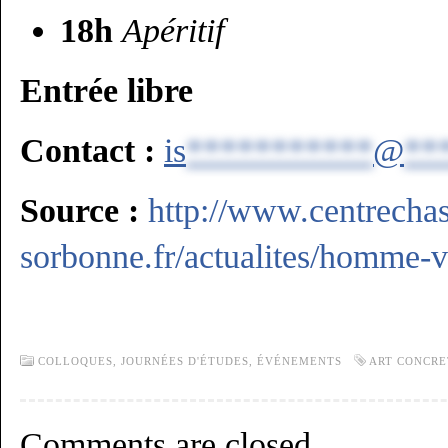
18h
Apéritif
Entrée libre
Contact :
is
***********
@
**
Source :
http://www.centrechast
sorbonne.fr/actualites/homme-v
COLLOQUES, JOURNÉES D'ÉTUDES,
ÉVÉNEMENTS
ART CONCRE
Comments are closed.