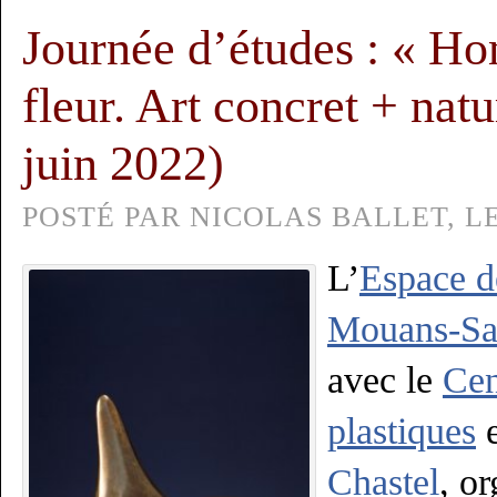
Journée d’études : « H
fleur. Art concret + natu
juin 2022)
POSTÉ PAR NICOLAS BALLET, LE 
L’
Espace de
Mouans-Sa
avec le
Cen
plastiques
e
Chastel
, o