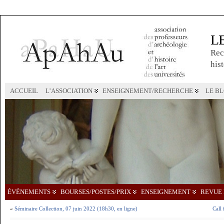
L
Rec
hist
ACCUEIL
L’ASSOCIATION
ENSEIGNEMENT/RECHERCHE
LE B
ÉVÉNEMENTS
BOURSES/POSTES/PRIX
ENSEIGNEMENT
REVUE 
«
Séminaire Collection, 07 juin 2022 (18h30, en ligne)
Call