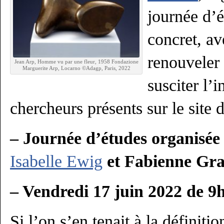
journée d’é
concret, av
renouveler 
Jean Arp, Homme vu par une fleur, 1958 Fondazione
Marguerite Arp, Locarno ©Adagp, Paris, 2022
susciter l’i
chercheurs présents sur le site d
– Journée d’études organisée
Isabelle Ewig
et Fabienne Gra
– Vendredi 17 juin 2022 de 9
Si l’on s’en tenait à la définitio