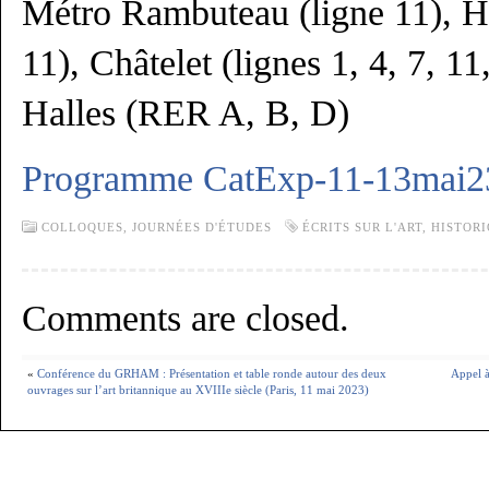
Métro Rambuteau (ligne 11), Hôt
11), Châtelet (lignes 1, 4, 7, 11
Halles (RER A, B, D)
Programme CatExp-11-13mai2
COLLOQUES, JOURNÉES D'ÉTUDES
ÉCRITS SUR L'ART
,
HISTOR
Comments are closed.
«
Conférence du GRHAM : Présentation et table ronde autour des deux
Appel à
ouvrages sur l’art britannique au XVIIIe siècle (Paris, 11 mai 2023)