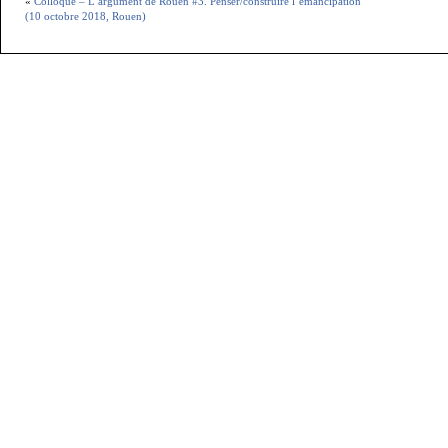
«
Colloque – L’argument de Rouen #3. Penser/construire l’émancipation
(10 octobre 2018, Rouen)