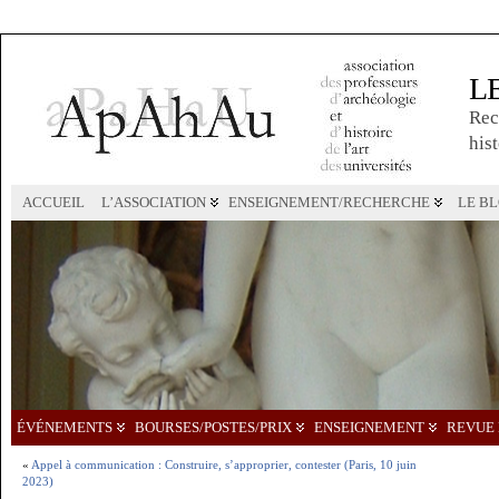
L
Rec
hist
ACCUEIL
L’ASSOCIATION
ENSEIGNEMENT/RECHERCHE
LE B
ÉVÉNEMENTS
BOURSES/POSTES/PRIX
ENSEIGNEMENT
REVUE 
«
Appel à communication : Construire, s’approprier, contester (Paris, 10 juin
2023)