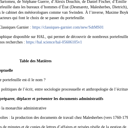
-Bartomeu, de Stéphane Guerre, d’Alexis Douchin, de Daniel Fischer, d’Émilie
ortefeuille dans les bureaux d’hommes d’État (Desmaretz, Malesherbes, Dietrich)
ans le cabinet des météorologues comme van Swinden. À l’inverse, Maxime Boyk
cteurs qui font le choix de se passer du portefeuille.
Classiques Garnier :
https://classiques-garnier.com/new/SdtMS01
graphique disponible sur HAL, qui permet de découvrir de nombreux portefeuille
 nos recherches :
https://hal.science/hal-05606105v1
Table des Matières
eptuelle
 portefeuille est-il le nom ?
olitiques de l’écrit, entre sociologie processuelle et anthropologie de l’écritur
réparer, déplacer et présenter les documents administratifs
e la monarchie administrative
boîtes : la production des documents de travail chez Malesherbes (vers 1760-17
 de minutes et de copies de lettres d’affaires et privées révèle de la gestion de