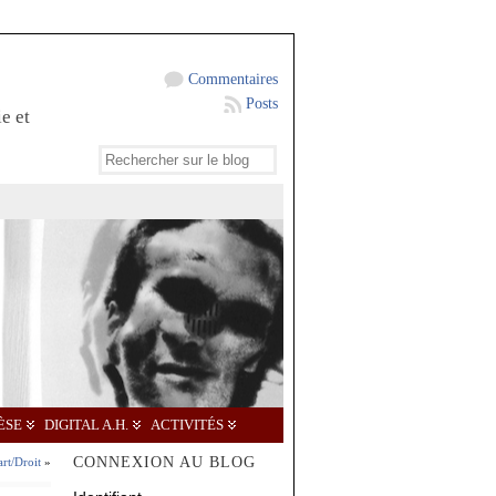
Commentaires
Posts
e et
ÈSE
DIGITAL A.H.
ACTIVITÉS
CONNEXION AU BLOG
art/Droit
»