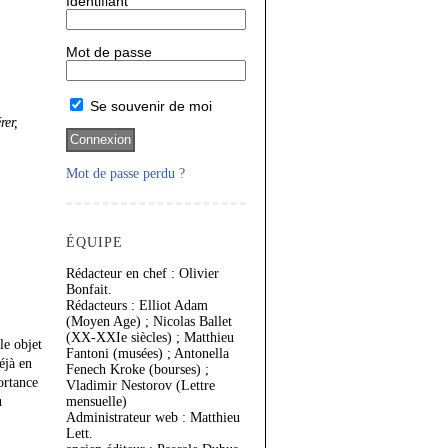
Identifiant
Mot de passe
Se souvenir de moi
rer,
Mot de passe perdu ?
ÉQUIPE
Rédacteur en chef : Olivier
Bonfait.
Rédacteurs : Elliot Adam
(Moyen Age) ; Nicolas Ballet
(XX-XXIe siècles) ; Matthieu
le objet
Fantoni (musées) ; Antonella
éjà en
Fenech Kroke (bourses) ;
ortance
Vladimir Nestorov (Lettre
u
mensuelle)
Administrateur web : Matthieu
Lett.