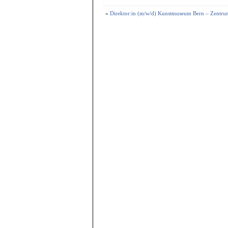
«
Direktor:in (m/w/d) Kunstmuseum Bern – Zentru