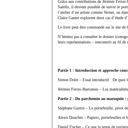
Grâce aux contributions de Jérémie Ferrer
Saiello, il devient possible de suivre le p
l’atelier d’un artiste comme Vernet, ou d
Claire Gantet explorent deux cas d’étude d’a
Le livre peut être commandé sur le site de 
N’hésitez pas à consulter le dossier icono
leurs représentations – rencontrés au fil de
Partie 1 : Introduction et approche conc
Simon Dolet – Essai introductif : De quoi le
Jérémie Ferrer-Bartomeu – Les matérialités p
Partie 2 : Du parchemin au maroquin : p
Stéphane Guerre – Le portefeuille, pivot d
Alexis Douchin – Papiers, portefeuilles et 
Daniel Fischer – Ce que la tenue de registres