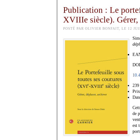
Publication : Le porte
XVIIIe siècle). Gérer, 
POSTÉ PAR OLIVIER BONFAIT, LE 12 JUI
Sim
dépl
EAN
DOI
10.
239
Pri
Date
Cett
de p
vent
est 
port