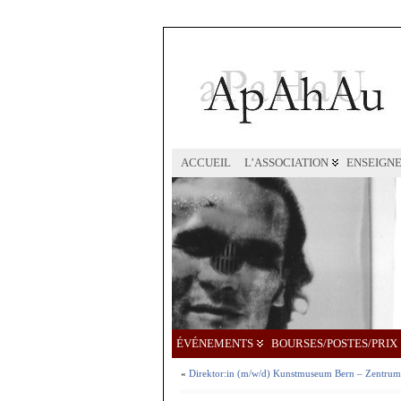
ACCUEIL
L’ASSOCIATION
ENSEIGN
ÉVÉNEMENTS
BOURSES/POSTES/PRIX
«
Direktor:in (m/w/d) Kunstmuseum Bern – Zentrum