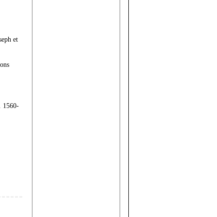
seph et
ions
. 1560-