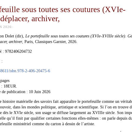
feuille sous toutes ses coutures (XVIe-
déplacer, archiver,
N 2026:
on Dolet (dir),
Le portefeuille sous toutes ses coutures (XVIe-XVIIIe siècle). Gé
acer, archiver
, Paris, Classiques Garnier, 2026.
 : 9782406204732
 :
48611/isbn.978-2-406-20475-6
 pages
x : 18EUR.
 de publication :
10 Juin 2026
e histoire matérielle des savoirs fait apparaître le portefeuille comme un véritab
ouvoir, dans les mondes politique, artistique et scientifique. Si l’on en trouve d
e dès le XVIe siècle, son usage se diffuse largement au XVIIIe siècle. Son imp
telle qu’il finit par qualifier certaines fonctions elles-mêmes : on parle depuis d
efeuille ministériel comme du carton à dessin de l’artiste.