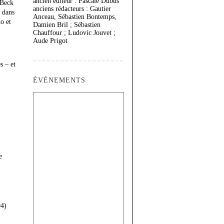
ancien éditeur : Pascale Dubus
 Beck
anciens rédacteurs : Gautier
, dans
Anceau, Sébastien Bontemps,
o et
Damien Bril ; Sébastien
Chauffour ; Ludovic Jouvet ;
Aude Prigot
s – et
ÉVÉNEMENTS
e
94)