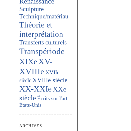
Renaissance
Sculpture
Technique/matériau
Théorie et
interprétation
Transferts culturels
Transpériode
XV-
XIXe
XVIIIe
XVIIe
XVIIIe siècle
siècle
XX-XXIe
XXe
siècle
Écrits sur l'art
États-Unis
ARCHIVES