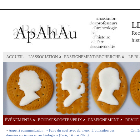
L
Rec
hist
ACCUEIL
L’ASSOCIATION
ENSEIGNEMENT/RECHERCHE
LE B
ÉVÉNEMENTS
BOURSES/POSTES/PRIX
ENSEIGNEMENT
REVUE 
«
Appel à communication : « Faire du neuf avec du vieux. L’utilisation des
Confér
données anciennes en archéologie » (Paris, 14 mai 2025)