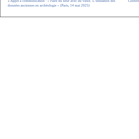
«
Appel à communication : « Faire du neuf avec du vieux. L’utilisation des
Confére
données anciennes en archéologie » (Paris, 14 mai 2025)