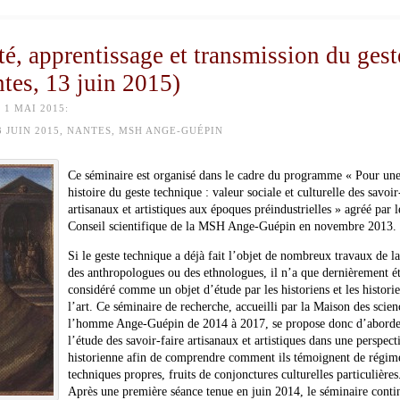
té, apprentissage et transmission du gest
ntes, 13 juin 2015)
1 MAI 2015:
 JUIN 2015, NANTES, MSH ANGE-GUÉPIN
Ce séminaire est organisé dans le cadre du programme « Pour un
histoire du geste technique : valeur sociale et culturelle des savoir
artisanaux et artistiques aux époques préindustrielles » agréé par l
Conseil scientifique de la MSH Ange-Guépin en novembre 2013.
Si le geste technique a déjà fait l’objet de nombreux travaux de la
des anthropologues ou des ethnologues, il n’a que dernièrement é
considéré comme un objet d’étude par les historiens et les histori
l’art. Ce séminaire de recherche, accueilli par la Maison des scien
l’homme Ange-Guépin de 2014 à 2017, se propose donc d’aborde
l’étude des savoir-faire artisanaux et artistiques dans une perspect
historienne afin de comprendre comment ils témoignent de régim
techniques propres, fruits de conjonctures culturelles particulières
Après une première séance tenue en juin 2014, le séminaire conti