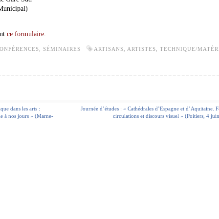
Municipal)
nt
ce formulaire
.
ONFÉRENCES, SÉMINAIRES
ARTISANS
,
ARTISTES
,
TECHNIQUE/MATÉR
ue dans les arts :
Journée d’études : « Cathédrales d’Espagne et d’Aquitaine. F
le à nos jours » (Marne-
circulations et discours visuel » (Poitiers, 4 ju