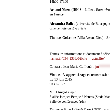
14h00-17h00
Arnaud Ybert
(IRHiS – Lille) :
Entre virt
en France
Alexandra Ballet
(université de Bourgogn
ornementale au XVe siècle
Thomas Golsenne
(Villa Arson, Nice) :
Br
Toutes les informations et document à téléc
nantes.fr/03441336/0/fiche___actualite/
Contact : Jean-Marie Guillouët :
jm
******
Virtuosité, apprentissage et transmission
Le 13 juin 2015
9h30 – 17h
MSH Ange-Guépin
5 allée Jacques Berque à Nantes (Stade Ma
Salle de conférences (rdc)
Tramway ligne 1 (Arrêt Gare SNCF) : sort