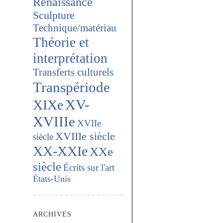
Renaissance
Sculpture
Technique/matériau
Théorie et
interprétation
Transferts culturels
Transpériode
XV-
XIXe
XVIIIe
XVIIe
XVIIIe siècle
siècle
XX-XXIe
XXe
siècle
Écrits sur l'art
États-Unis
ARCHIVES