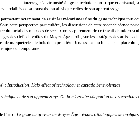
interroger la virtuosité du geste technique artistique et artisanal, s
es modalités de sa transmission ainsi que celles de son apprentissage.
s permettent notamment de saisir les mécanismes fins du geste technique tout c
Sous cette perspective particulière, les discussions de cette seconde séance port
sure du métal des matrices de sceaux nous apprennent de ce travail de micro-scu
ages des clefs de voûtes du Moyen Âge tardif, sur les stratégies des artisans da
ces de marqueteries de bois de la première Renaissance ou bien sur la place du g
rtistique contemporaine.
es) :
Introduction. Halo effect of technology et captatio benevolentiae
technique et de son apprentissage. Ou la nécessaire adaptation aux contraintes 
de l’art) :
Le geste du graveur au Moyen Âge : études tribologiques de quelques