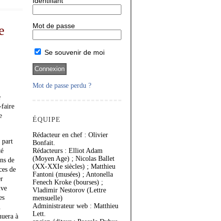
Identifiant
Mot de passe
e
Se souvenir de moi
Mot de passe perdu ?
e
-faire
e
ÉQUIPE
Rédacteur en chef : Olivier
 part
Bonfait.
té
Rédacteurs : Elliot Adam
(Moyen Age) ; Nicolas Ballet
ens de
(XX-XXIe siècles) ; Matthieu
ces de
Fantoni (musées) ; Antonella
r
Fenech Kroke (bourses) ;
ive
Vladimir Nestorov (Lettre
es
mensuelle)
Administrateur web : Matthieu
.
Lett.
nuera à