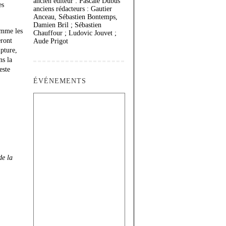
ancien éditeur : Pascale Dubus
es
anciens rédacteurs : Gautier
Anceau, Sébastien Bontemps,
Damien Bril ; Sébastien
omme les
Chauffour ; Ludovic Jouvet ;
eront
Aude Prigot
lpture,
ns la
este
ÉVÉNEMENTS
de la