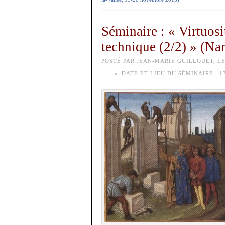
Séminaire : « Virtuosi
technique (2/2) » (Na
POSTÉ PAR JEAN-MARIE GUILLOUËT, LE 
DATE ET LIEU DU SÉMINAIRE :
13