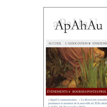
ACCUEIL
L’ASSOCIATION
ENSEIGN
ÉVÉNEMENTS
BOURSES/POSTES/PRIX
«
Appel à communication : « La découverte scientifiqu
persistance et mutation de la merveille du XIXe siècl
la-Vallée, 19-20 novembre 2015)