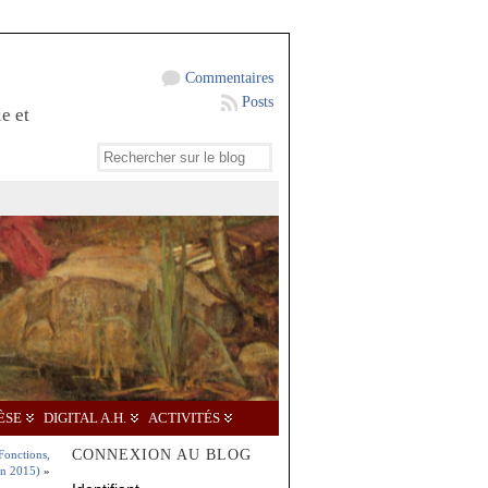
Commentaires
Posts
e et
ÈSE
DIGITAL A.H.
ACTIVITÉS
CONNEXION AU BLOG
Fonctions,
uin 2015)
»