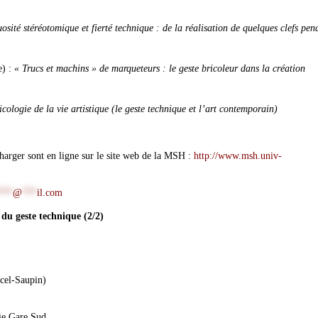
uosité stéréotomique et fierté technique : de la réalisation de quelques clefs pen
e) :
« Trucs et machins » de marqueteurs : le geste bricoleur dans la création
icologie de la vie artistique (le geste technique et l’art contemporain)
harger sont en ligne sur le site web de la MSH :
http://www.msh.univ-
***
@
***
il.com
 du geste technique (2/2)
rcel-Saupin)
ie Gare Sud