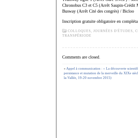
Chronobus C3 et C5 (Arrêt Saupin-Crédit 
Busway (Arrêt Cité des congrès) / Bicloo
Inscription gratuite obligatoire en compléta
COLLOQUES, JOURNÉES D'ÉTUDES,
C
TRANSPÉRIODE
Comments are closed.
«
Appel à communication : « La découverte scientifiq
persistance et mutation de la merveille du XIXe sièc
la-Vallée, 19-20 novembre 2015)