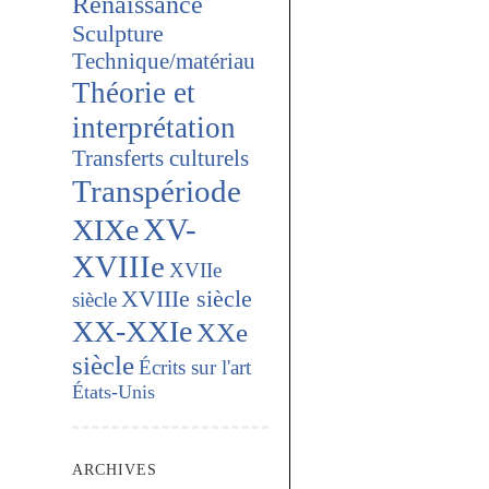
Renaissance
Sculpture
Technique/matériau
Théorie et
interprétation
Transferts culturels
Transpériode
XV-
XIXe
XVIIIe
XVIIe
XVIIIe siècle
siècle
XX-XXIe
XXe
siècle
Écrits sur l'art
États-Unis
ARCHIVES