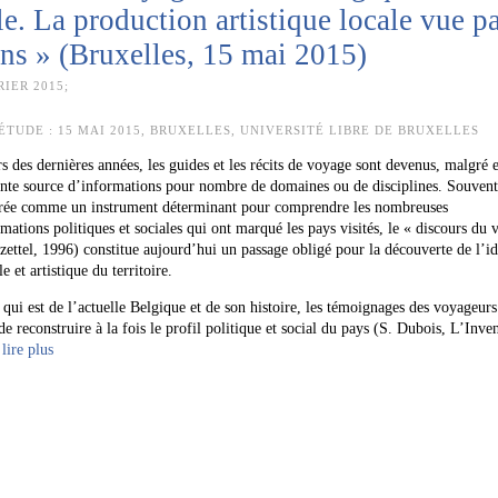
e. La production artistique locale vue p
ns » (Bruxelles, 15 mai 2015)
IER 2015;
ÉTUDE :
15 MAI 2015, BRUXELLES, UNIVERSITÉ LIBRE DE BRUXELLES
s des dernières années, les guides et les récits de voyage sont devenus, malgré 
nte source d’informations pour nombre de domaines ou de disciplines. Souvent
rée comme un instrument déterminant pour comprendre les nombreuses
rmations politiques et sociales qui ont marqué les pays visités, le « discours du
zettel, 1996) constitue aujourd’hui un passage obligé pour la découverte de l’id
le et artistique du territoire.
 qui est de l’actuelle Belgique et de son histoire, les témoignages des voyageurs
de reconstruire à la fois le profil politique et social du pays (S. Dubois, L’Inv
lire plus