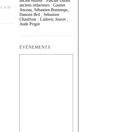
ancien éditeur : Pascale Dubus
anciens rédacteurs : Gautier
S SUR
Anceau, Sébastien Bontemps,
Damien Bril ; Sébastien
Chauffour ; Ludovic Jouvet ;
Aude Prigot
ÉVÉNEMENTS