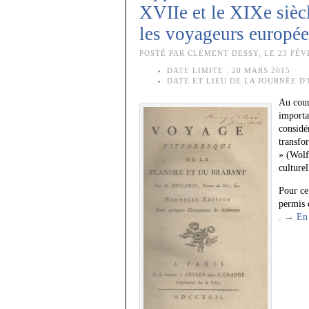
XVIIe et le XIXe siècl
les voyageurs europée
POSTÉ PAR CLÉMENT DESSY, LE 23 FÉVR
DATE LIMITE :
20 MARS 2015
DATE ET LIEU DE LA JOURNÉE D'
Au cour
importa
considé
transfo
» (Wolf
culturel
Pour ce
permis 
. →
En 