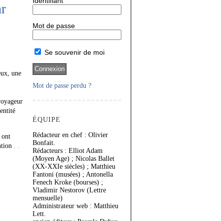
Identifiant
ar
Mot de passe
Se souvenir de moi
eux, une
Mot de passe perdu ?
 voyageur
entité
ÉQUIPE
Rédacteur en chef : Olivier
 ont
Bonfait.
ention
. .
Rédacteurs : Elliot Adam
(Moyen Age) ; Nicolas Ballet
(XX-XXIe siècles) ; Matthieu
Fantoni (musées) ; Antonella
Fenech Kroke (bourses) ;
Vladimir Nestorov (Lettre
mensuelle)
Administrateur web : Matthieu
Lett.