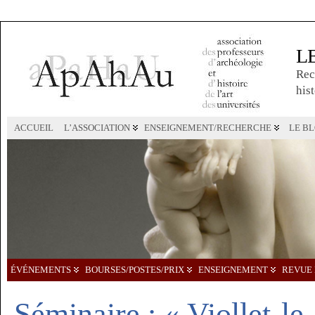
L
Rec
hist
ACCUEIL
L’ASSOCIATION
ENSEIGNEMENT/RECHERCHE
LE B
ÉVÉNEMENTS
BOURSES/POSTES/PRIX
ENSEIGNEMENT
REVUE 
Séminaire : « Viollet-l