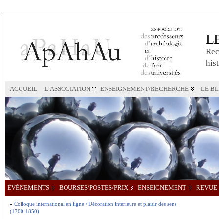
L
Rec
hist
ACCUEIL
L’ASSOCIATION
ENSEIGNEMENT/RECHERCHE
LE B
ÉVÉNEMENTS
BOURSES/POSTES/PRIX
ENSEIGNEMENT
REVUE 
«
Colloque international en ligne / Décoration intérieure et plaisir des sens
(1700-1850)