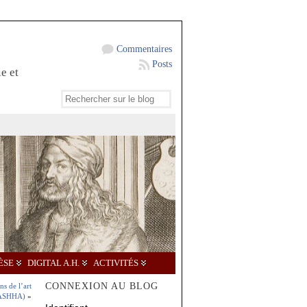
Commentaires
Posts
e et
ÈSE
DIGITAL A.H.
ACTIVITÉS
CONNEXION AU BLOG
ns de l’art
ASHHA)
»