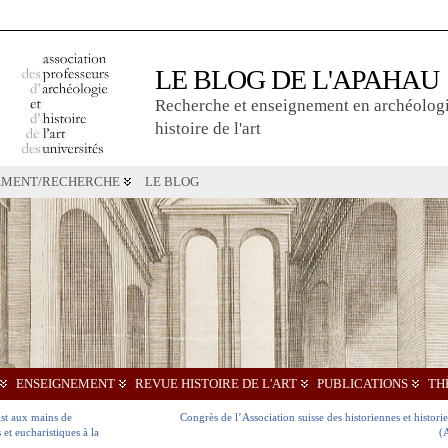
LE BLOG DE L'APAHAU
Recherche et enseignement en archéologi
histoire de l'art
EMENT/RECHERCHE
LE BLOG
ENSEIGNEMENT
REVUE HISTOIRE DE L'ART
PUBLICATIONS
TH
ist aux mains de
Congrès de l’Association suisse des historiennes et historie
et eucharistiques à la
(