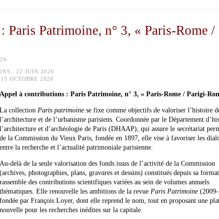
: Paris Patrimoine, n° 3, « Paris-Rome /
26:
ONS :
22 JUIN 2026
15 OCTOBRE 2026
Appel à contributions : Paris Patrimoine, n° 3, « Paris-Rome / Parigi-Ro
La collection
Paris patrimoine
se fixe comme objectifs de valoriser l’histoire d
l’architecture et de l’urbanisme parisiens. Coordonnée par le Département d’his
l’architecture et d’archéologie de Paris (DHAAP), qui assure le secrétariat per
de la Commission du Vieux Paris, fondée en 1897, elle vise à favoriser les dial
entre la recherche et l’actualité patrimoniale parisienne.
Au-delà de la seule valorisation des fonds issus de l’activité de la Commission
(archives, photographies, plans, gravures et dessins) constitués depuis sa format
rassemble des contributions scientifiques variées au sein de volumes annuels
thématiques. Elle renouvelle les ambitions de la revue
Paris Patrimoine
(2009-
fondée par François Loyer, dont elle reprend le nom, tout en proposant une pl
nouvelle pour les recherches inédites sur la capitale.