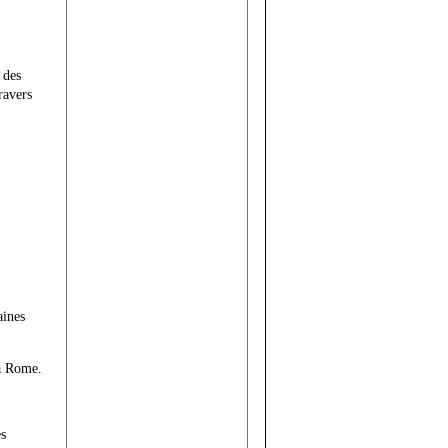
 des
ravers
aines
 à Rome.
es