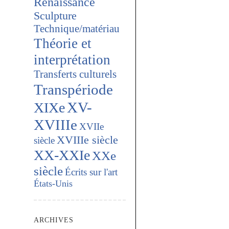
Renaissance
Sculpture
Technique/matériau
Théorie et
interprétation
Transferts culturels
Transpériode
XV-
XIXe
XVIIIe
XVIIe
XVIIIe siècle
siècle
XX-XXIe
XXe
siècle
Écrits sur l'art
États-Unis
ARCHIVES