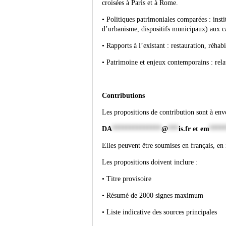
croisées à Paris et à Rome.
• Politiques patrimoniales comparées : instit
d’urbanisme, dispositifs municipaux) aux 
• Rapports à l’existant : restauration, réhab
• Patrimoine et enjeux contemporains : rela
Contributions
Les propositions de contribution sont à env
DA
**************
@
***
is.fr
et
em
****
Elles peuvent être soumises en français, en it
Les propositions doivent inclure :
• Titre provisoire
• Résumé de 2000 signes maximum
• Liste indicative des sources principales