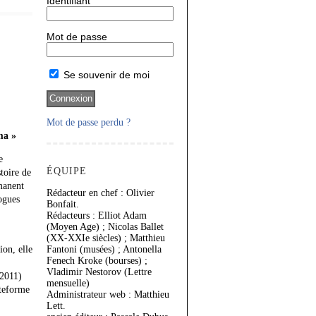
Identifiant
Mot de passe
Se souvenir de moi
Mot de passe perdu ?
ma »
e
ÉQUIPE
toire de
manent
Rédacteur en chef : Olivier
ogues
Bonfait.
Rédacteurs : Elliot Adam
(Moyen Age) ; Nicolas Ballet
(XX-XXIe siècles) ; Matthieu
ion, elle
Fantoni (musées) ; Antonella
Fenech Kroke (bourses) ;
Vladimir Nestorov (Lettre
2011)
mensuelle)
ateforme
Administrateur web : Matthieu
Lett.