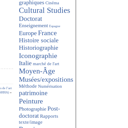
graphiques
Cinéma
Cultural Studies
Doctorat
Enseignement
Espagne
France
Europe
Histoire sociale
Historiographie
Iconographie
Italie
marché de l'art
Moyen-Âge
Musées/expositions
Méthode
Numérisation
s de l’art
patrimoine
SHHA)
»
Peinture
Post-
Photographie
doctorat
Rapports
texte/image