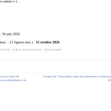
es auteur·e·s
 : 30 juin 2026
 max. ; 15 figures max.) :
15 octobre 2026
ECTURE
,
PARIS
,
PATRIMOINE
,
URBANISME
rist aux mains de
Congrès de l’Association suisse des historiennes et historien
 et eucharistiques à la
(A