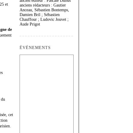
ancien éditeur : Pascale Dubus
25 et
anciens rédacteurs : Gautier
Anceau, Sébastien Bontemps,
Damien Bril ; Sébastien
Chauffour ; Ludovic Jouvet ;
Aude Prigot
igne de
iquement
ÉVÉNEMENTS
es
t du
isée, cet
ction
risien.