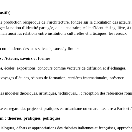
ustifs
)
ne production réciproque de l’architecture, fondée sur la circulation des acteurs,
ger la notion d’identité partagée, ou au contraire, celle d’identité singulière, à t
is aussi les relations entre institutions culturelles et artistiques, les réseaux
 ou plusieurs des axes suivants, sans s’y limiter :
e : Acteurs, savoirs et formes
ies, écoles, expositions, concours comme vecteurs de diffusion et d’échanges.
: voyages d’études, séjours de formation, carrières internationales, présence
s des modèles théoriques, artistiques, techniques… : réception des références rom
se en regard des projets et pratiques en urbanisme ou en architecture à Paris et
 : théories, pratiques, politiques
dialogues, débats et appropriations des théories italiennes et françaises, approch