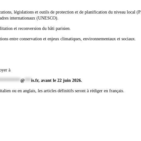
utions, législations et outils de protection et de planification du niveau local (P
cadres internationaux (UNESCO).
ilitation et reconversion du bâti parisien.
tions entre conservation et enjeux climatiques, environnementaux et sociaux.
oyer à
**********
@
***
is.fr
, avant le 22 juin 2026.
alien ou en anglais, les articles définitifs seront à rédiger en français.