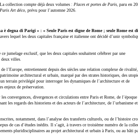
La collection compte déjà deux volumes :
Places et portes de Paris
, paru en 20
Paris Art déco
, prévu pour l’automne 2026.
 è degna di Parigi » : « Seule Paris est digne de Rome ; seule Rome est d
travers lequel les deux capitales française et italienne ont décidé d’unir symbol
e ce jumelage exclusif, que les deux capitales souhaitent célébrer par une
 deux villes.
de l’Europe, entretiennent depuis des siècles une relation complexe de rivalité,
 patrimoine architectural et urbain, marqué par des strates historiques, des utopi
un terrain privilégié pour interroger les dynamiques de l’architecture et de
les enjeux de préservation.
 les convergences, divergences et circulations entre Paris et Rome, de l’époque
nt les regards des historiens et des acteurs de l’architecture, de l’urbanisme e
nscrites, notamment, dans l’analyse des transferts culturels, ou de l’histoire cro
rpus de cas d’études inédits. Il s’agit, à travers ce troisième numéro de la colle
ements pluridisciplinaires au projet architectural et urbain à Paris, ou au bâti pa