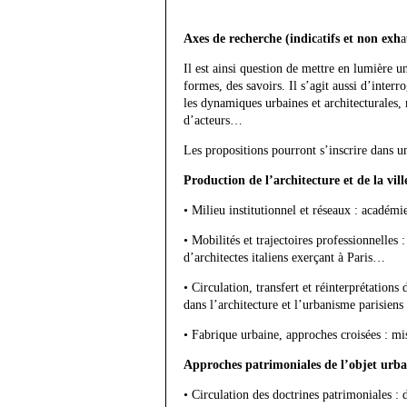
A
xes de recherche
(
indic
a
tifs et non exh
a
Il est ainsi question de mettre en lumière u
formes, des savoirs. Il s’agit aussi d’interro
les dynamiques urbaines et architecturales, ma
d’acteurs…
Les propositions pourront s’inscrire dans un
Production de l’architecture et de la vill
• Milieu institutionnel et réseaux : académ
• Mobilités et trajectoires professionnelles 
d’architectes italiens exerçant à Paris…
• Circulation, transfert et réinterprétation
dans l’architecture et l’urbanisme parisiens
• Fabrique urbaine, approches croisées : mi
Approches patrimoniales de l’objet urbain
• Circulation des doctrines patrimoniales : 