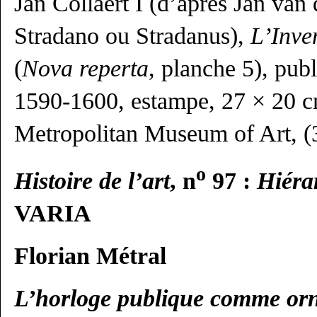
Jan Collaert I (d’après Jan van 
Stradano ou Stradanus),
L’Inve
(
Nova reperta
, planche 5), publ
1590-1600, estampe, 27 × 20 
Metropolitan Museum of Art, (3
o
Histoire de l’art
, n
97 :
Hiérar
VARIA
Florian Métral
L’horloge publique comme orne