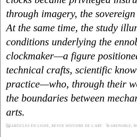
through imagery, the sovereign a
At the same time, the study illu
conditions underlying the enno
clockmaker—a figure positioned 
technical crafts, scientific know
practice—who, through their wo
the boundaries between mechani
arts.
ARTICLES EN LIGNE,
REVUE HISTOIRE DE L'ART
GRENOBLE
,
H