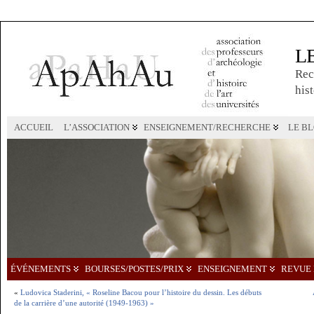
L
Rec
hist
ACCUEIL
L’ASSOCIATION
ENSEIGNEMENT/RECHERCHE
LE B
ÉVÉNEMENTS
BOURSES/POSTES/PRIX
ENSEIGNEMENT
REVUE 
«
Ludovica Staderini, « Roseline Bacou pour l’histoire du dessin. Les débuts
de la carrière d’une autorité (1949-1963) »