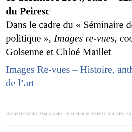
du Peiresc
Dans le cadre du « Séminaire de
politique »,
Images re-vues
, co
Golsenne et Chloé Maillet
Images Re-vues – Histoire, anth
de l’art
CONFÉRENCES, SÉMINAIRES
ECOLOGIE
,
EXPOSITION
,
THÉ
,
XX