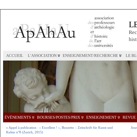
L
Rec
hist
ACCUEIL
L’ASSOCIATION
ENSEIGNEMENT/RECHERCHE
LE B
ÉVÉNEMENTS
BOURSES/POSTES/PRIX
ENSEIGNEMENT
REVUE 
«
Appel à publication : « Excellent ! », Bozzetto – Zeitschrift für Kunst und
Jour
Kultur n°8 (Zurich, 2015)