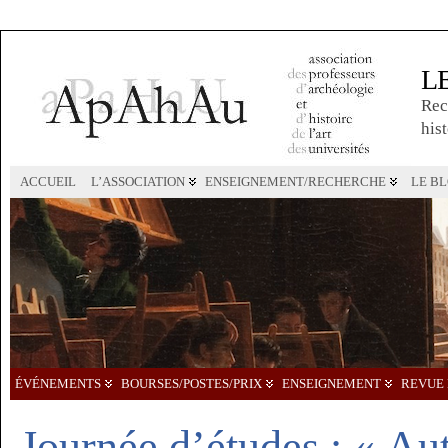
L
Rec
hist
ACCUEIL
L’ASSOCIATION
ENSEIGNEMENT/RECHERCHE
LE B
ÉVÉNEMENTS
BOURSES/POSTES/PRIX
ENSEIGNEMENT
REVUE 
Journée d’études : « Au