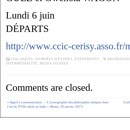
Lundi 6 juin
DÉPARTS
http://www.ccic-cerisy.asso.fr
COLLOQUES, JOURNÉES D'ÉTUDES,
ÉVÉNEMENTS
ARCHÉOLOGI
INTERMÉDIALITÉ
,
MEDIA STUDIES
Comments are closed.
«
Appel à communication : « L’iconographie des philosophes antiques dans
Conf
l’art du XVIIe siècle en Italie » (Rome, 20 janvier 2017)