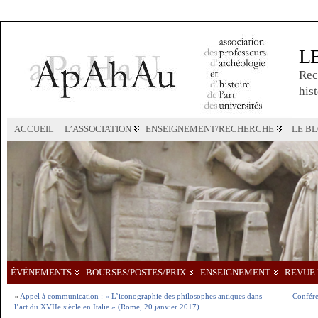
L
Rec
hist
ACCUEIL
L’ASSOCIATION
ENSEIGNEMENT/RECHERCHE
LE B
ÉVÉNEMENTS
BOURSES/POSTES/PRIX
ENSEIGNEMENT
REVUE 
«
Appel à communication : « L’iconographie des philosophes antiques dans
Confére
l’art du XVIIe siècle en Italie » (Rome, 20 janvier 2017)