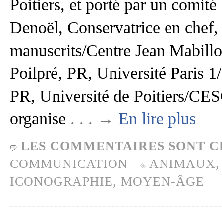
Poitiers, et porté par un comité
Denoël, Conservatrice en chef,
manuscrits/Centre Jean Mabill
Poilpré, PR, Université Paris 
PR, Université de Poitiers/C
organise
. . . →
En lire plus
LES COMMENTAIRES SONT C
COMMUNICATION
ANIMAUX
ICONOGRAPHIE
,
MOYEN-ÂGE