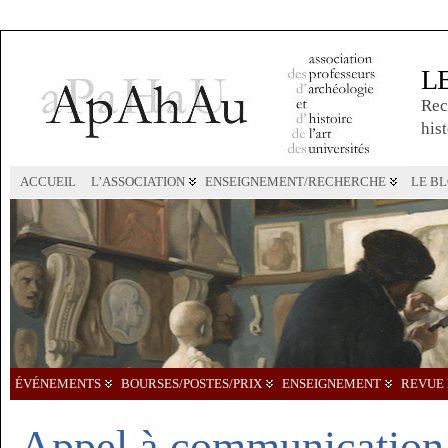
L
Rec
hist
ACCUEIL
L’ASSOCIATION
ENSEIGNEMENT/RECHERCHE
LE B
ÉVÉNEMENTS
BOURSES/POSTES/PRIX
ENSEIGNEMENT
REVUE 
Appel à communication 