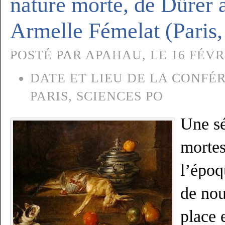
nature morte, de Dürer 
Armelle Fémelat (Paris,
POSTÉ PAR APAHAU, LE 16 FÉVRI
DATE ET LIEU DE LA CONFÉR
PARIS, SCIENCES PO
Une sé
mortes
l’époq
de nou
place e