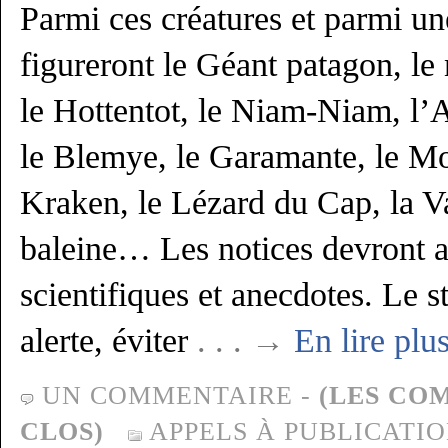
Parmi ces créatures et parmi un
figureront le Géant patagon, le
le Hottentot, le Niam-Niam, l’
le Blemye, le Garamante, le Mo
Kraken, le Lézard du Cap, la Va
baleine… Les notices devront al
scientifiques et anecdotes. Le st
alerte, éviter
. . . →
En lire plu
UN COMMENTAIRE
-
(LES CO
CLOS)
APPELS À PUBLICATI