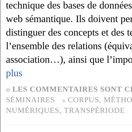
technique des bases de données
web sémantique. Ils doivent per
distinguer des concepts et des t
l’ensemble des relations (équiva
association…), ainsi que l’impo
plus
LES COMMENTAIRES SONT C
SÉMINAIRES
CORPUS
,
MÉTH
NUMÉRIQUES
,
TRANSPÉRIODE