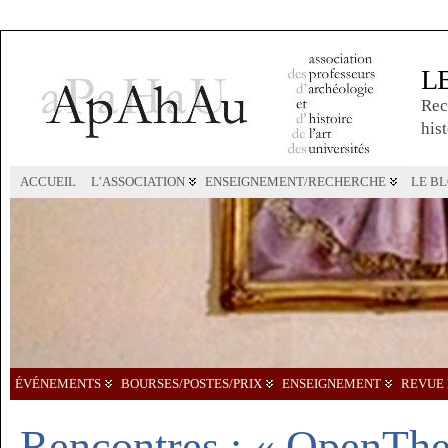
L
Rec
hist
ACCUEIL
L’ASSOCIATION
ENSEIGNEMENT/RECHERCHE
LE B
ÉVÉNEMENTS
BOURSES/POSTES/PRIX
ENSEIGNEMENT
REVUE 
Rencontres : « OpenThes