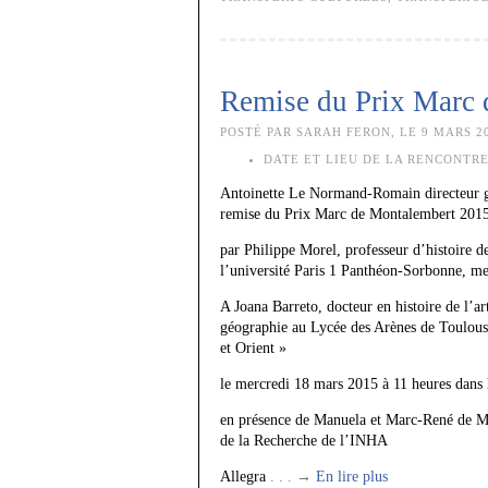
Remise du Prix Marc 
POSTÉ PAR SARAH FERON, LE 9 MARS 20
DATE ET LIEU DE LA RENCONTRE
Antoinette Le Normand-Romain directeur génér
remise du Prix Marc de Montalembert 201
par Philippe Morel, professeur d’histoire d
l’université Paris 1 Panthéon-Sorbonne, m
A Joana Barreto, docteur en histoire de l’a
géographie au Lycée des Arènes de Toulouse
et Orient »
le mercredi 18 mars 2015 à 11 heures dans 
en présence de Manuela et Marc-René de Mo
de la Recherche de l’INHA
Allegra
. . . →
En lire plus