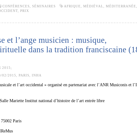
CONFÉRENCES, SÉMINAIRES
AFRIQUE
,
MÉDIÉVAL
,
MÉDITERRANÉE
OCCIDENT
,
PRIX
se et l’ange musicien : musique,
rituelle dans la tradition franciscaine (1
 2015;
/02/2015, PARIS, INHA
sicale et l’art occidental » organisé en partenariat avec l’ANR Musiconis et l
lle Mariette Institut national d’histoire de l’art entrée libre
 75002 Paris
l’IReMus