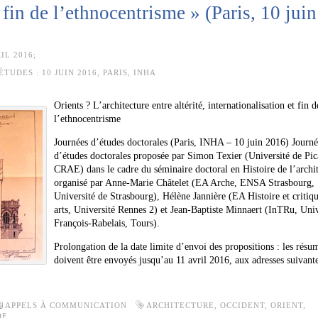
 fin de l’ethnocentrisme » (Paris, 10 juin
IL 2016;
ÉTUDES :
10 JUIN 2016, PARIS, INHA
Orients ? L’architecture entre altérité, internationalisation et fin d
l’ethnocentrisme
Journées d’études doctorales (Paris, INHA – 10 juin 2016) Journ
d’études doctorales proposée par Simon Texier (Université de Pic
CRAE) dans le cadre du séminaire doctoral en Histoire de l’archi
organisé par Anne-Marie Châtelet (EA Arche, ENSA Strasbourg,
Université de Strasbourg), Hélène Jannière (EA Histoire et critiq
arts, Université Rennes 2) et Jean-Baptiste Minnaert (InTRu, Univ
François-Rabelais, Tours).
Prolongation de la date limite d’envoi des propositions : les résu
doivent être envoyés jusqu’au 11 avril 2016, aux adresses suivante
APPELS À COMMUNICATION
ARCHITECTURE
,
OCCIDENT
,
ORIENT
,
DE