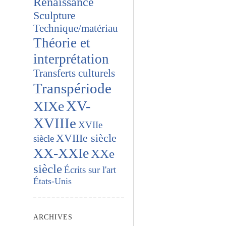
Renaissance
Sculpture
Technique/matériau
Théorie et
interprétation
Transferts culturels
Transpériode
XV-
XIXe
XVIIIe
XVIIe
XVIIIe siècle
siècle
XX-XXIe
XXe
siècle
Écrits sur l'art
États-Unis
ARCHIVES