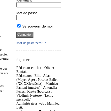
Identifiant
Mot de passe
Se souvenir de moi
e
Mot de passe perdu ?
ée
ardie,
tecture
ÉQUIPE
Rédacteur en chef : Olivier
ue des
Bonfait.
ersité
Rédacteurs : Elliot Adam
(Moyen Age) ; Nicolas Ballet
(XX-XXIe siècles) ; Matthieu
més
Fantoni (musées) ; Antonella
s :
Fenech Kroke (bourses) ;
Vladimir Nestorov (Lettre
mensuelle)
Administrateur web : Matthieu
Lett.