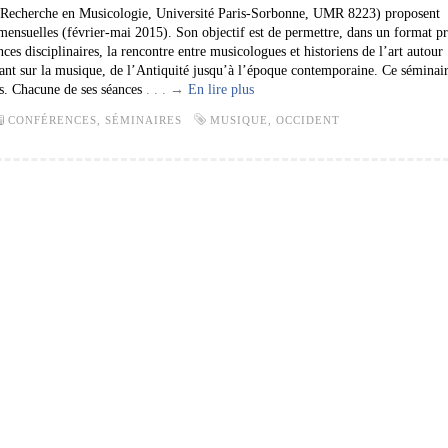
e Recherche en Musicologie, Université Paris-Sorbonne, UMR 8223) proposent
mensuelles (février-mai 2015). Son objectif est de permettre, dans un format p
ces disciplinaires, la rencontre entre musicologues et historiens de l’art autour
ant sur la musique, de l’Antiquité jusqu’à l’époque contemporaine. Ce séminair
es. Chacune de ses séances
. . . →
En lire plus
CONFÉRENCES, SÉMINAIRES
MUSIQUE
,
OCCIDENT