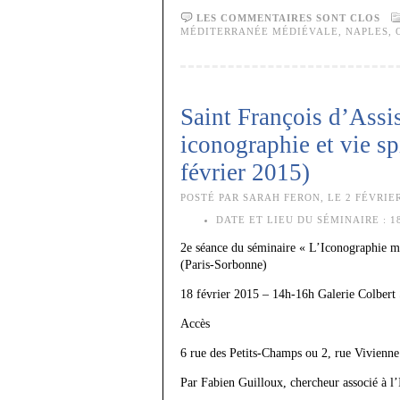
LES COMMENTAIRES SONT CLOS
MÉDITERRANÉE MÉDIÉVALE
,
NAPLES
,
Saint François d’Assi
iconographie et vie spi
février 2015)
POSTÉ PAR SARAH FERON, LE 2 FÉVRIER
DATE ET LIEU DU SÉMINAIRE :
18
2e séance du séminaire « L’Iconographie mu
(Paris-Sorbonne)
18 février 2015 – 14h-16h Galerie Colbert Sa
Accès
6 rue des Petits-Champs ou 2, rue Vivienne
Par Fabien Guilloux, chercheur associé à 