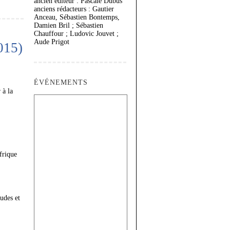
ancien éditeur : Pascale Dubus
anciens rédacteurs : Gautier
Anceau, Sébastien Bontemps,
Damien Bril ; Sébastien
Chauffour ; Ludovic Jouvet ;
Aude Prigot
015)
ÉVÉNEMENTS
 à la
frique
udes et