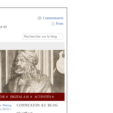
Commentaires
Posts
e et
ÈSE
DIGITAL A.H.
ACTIVITÉS
CONNEXION AU BLOG
s: Making
er 2012)
»