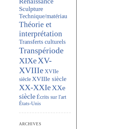
Renaissance
Sculpture
Technique/matériau
Théorie et
interprétation
Transferts culturels
Transpériode
XV-
XIXe
XVIIIe
XVIIe
XVIIIe siècle
siècle
XX-XXIe
XXe
siècle
Écrits sur l'art
États-Unis
ARCHIVES