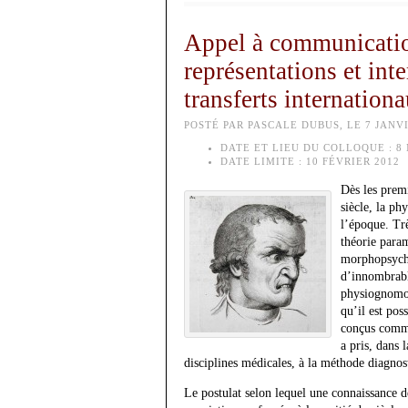
Appel à communicatio
représentations et inte
transferts internatio
POSTÉ PAR PASCALE DUBUS, LE 7 JANVI
DATE ET LIEU DU COLLOQUE :
8 
DATE LIMITE :
10 FÉVRIER 2012
Dès les premi
siècle, la ph
l’époque. Trè
théorie param
morphopsycho
d’innombrabl
physiognomon
qu’il est pos
conçus comme
a pris, dans 
disciplines médicales, à la méthode diagnos
Le postulat selon lequel une connaissance de