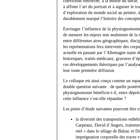
conviction renforcée, à la moitié du siècle, 
à affiner l’art du portrait et à aiguiser le t
d’exploration du monde social au peintre, à 
durablement marqué l’histoire des conceptio
Envisager l’influence de la physiognomonie 
de mesurer les enjeux non seulement de la 
entre différentes aires géographiques, disci
les représentations fera intervenir des corp
actuelle en passant par l’Allemagne nazie d
historiques, traités médicaux, gravures d’épo
ces développements théoriques par l’analyse 
leur toute première diffusion.
Le colloque est ainsi conçu comme un espace
double question suivante : de quelle postéri
physiognomonie bénéficie-t-il, entre dépréc
cette influence s’est-elle répandue ?
Les pistes d’étude suivantes pourront être e
la diversité des transpositions esthé
Carpeaux, David d’Angers, traitement
réel » dans le sillage de Balzac et D
imprégnation corporelle des traces v