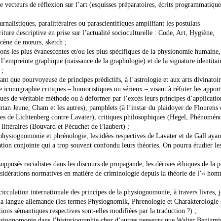
ecteurs de réflexion sur l’art (esquisses préparatoires, écrits programmatique
rnalistiques, paralittéraires ou parascientifiques amplifiant les postulats
ture descriptive en prise sur l’actualité socioculturelle : Code, Art, Hygiène,
cène de mœurs, sketch ;
tations les plus évanescentes et/ou les plus spécifiques de la physionomie humain
l’empreinte graphique (naissance de la graphologie) et de la signature identitai
 ;
t que pourvoyeuse de principes prédictifs, à l’astrologie et aux arts divinatoir
e iconographie critiques – humoristiques ou sérieux – visant à réfuter les apport
ues de véritable méthode ou à déformer par l’excès leurs principes d’applicatio
tan Jeune, Cham et les autres), pamphlets (à l’instar du plaidoyer de Flourens 
ires de Lichtenberg contre Lavater), critiques philosophiques (Hegel, Phénomén
u littéraires (Bouvard et Pécuchet de Flaubert) ;
 physiognomonie et phrénologie, les idées respectives de Lavater et de Gall ayan
ation conjointe qui a trop souvent confondu leurs théories. On pourra étudier le
upposés racialistes dans les discours de propagande, les dérives éthiques de la 
onsidérations normatives en matière de criminologie depuis la théorie de l’« ho
 circulation internationale des principes de la physiognomonie, à travers livres,
s la langue allemande (les termes Physiognomik, Phrenologie et Charakterologie 
tions sémantiques respectives sont-elles modifiées par la traduction ?) ;
ysiognomonie dans l’historiographie chez d’autres penseurs que Walter Benjami