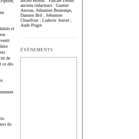
ancien éditeur : Pascale Dubus
cription,
anciens rédacteurs : Gautier
Anceau, Sébastien Bontemps,
ont
Damien Bril ; Sébastien
Chauffour ; Ludovic Jouvet ;
Aude Prigot
alités et
ion
vestit
phère
ÉVÉNEMENTS
nts
rité de
t ce dès
la
 Comment
in,
iers du