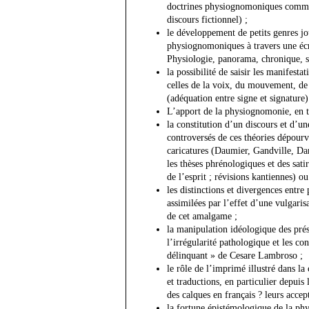
doctrines physiognomoniques comme v
discours fictionnel) ;
le développement de petits genres jou
physiognomoniques à travers une écri
Physiologie, panorama, chronique, s
la possibilité de saisir les manifes
celles de la voix, du mouvement, de 
(adéquation entre signe et signature)
L’apport de la physiognomonie, en tan
la constitution d’un discours et d’un
controversés de ces théories dépourv
caricatures (Daumier, Gandville, Dan
les thèses phrénologiques et des sat
de l’esprit ; révisions kantiennes) o
les distinctions et divergences entre
assimilées par l’effet d’une vulgaris
de cet amalgame ;
la manipulation idéologique des prés
l’irrégularité pathologique et les c
délinquant » de Cesare Lambroso ;
le rôle de l’imprimé illustré dans la
et traductions, en particulier depui
des calques en français ? leurs accep
la fortune épistémologique de la ph