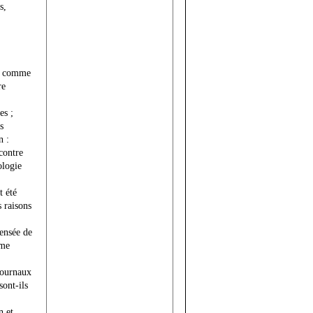
s,
e, comme
re
es ;
s
n :
contre
ologie
t été
s raisons
pensée de
mme
 journaux
sont-ils
n et