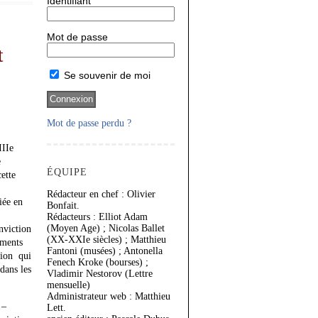
Identifiant
Mot de passe
t
Se souvenir de moi
Mot de passe perdu ?
IIIe
e
ÉQUIPE
cette
Rédacteur en chef : Olivier
iée en
Bonfait.
Rédacteurs : Elliot Adam
(Moyen Age) ; Nicolas Ballet
nviction
(XX-XXIe siècles) ; Matthieu
éments
Fantoni (musées) ; Antonella
tion qui
Fenech Kroke (bourses) ;
 dans les
Vladimir Nestorov (Lettre
mensuelle)
Administrateur web : Matthieu
 –
Lett.