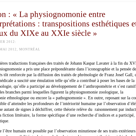
n : « La physiognomonie entre
rprétations : transpositions esthétiques e
naux du XIXe au XXIe siècle »
ER 2012:
MAI 2012, MONTRÉAL
ères traductions françaises des traités de Johann Kaspar Lavater à la fin du XV
ysiognomonie a pris une place prépondérante dans l’iconographie et la pensée d
s tôt renforcée par la diffusion des traités de phrénologie de Franz Josef Gall, 
édicale a suscité une émulation telle qu’elle a contribué à poser les bases de la
logie, qu’elle a participé au développement de l’anthropométrie et s’est ramif
es branches parmi lesquelles figurent la physiognomonie zoologique, la
ie ethnologique ou encore la « pathognomonie ». En outre, reposant sur la co
sible d’atteindre les profondeurs de l’intériorité humaine par l’observation d’él
 autant de signes à déchiffrer, cette théorie relève du raisonnement par induc
la fiction littéraire, la forme spécifique d’une recherche d’indices et a participé,
tique.
 l’être humain est possible par l’observation minutieuse de ses traits extérieurs