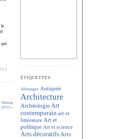
 le
10
 qui
ÈCLE
ÉTIQUETTES
Antiquité
Allemagne
Architecture
: Making
Art
Archéologie
r 2012)
»
contemporain
art et
Art et
littérature
politique
Art et science
Arts décoratifs
Arts