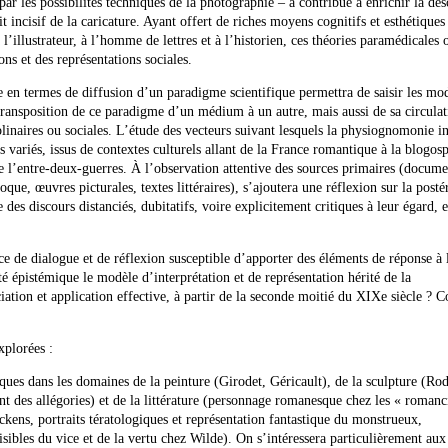
par les possibilités techniques de la photographie – a contribué à enrichir la des
rait incisif de la caricature. Ayant offert de riches moyens cognitifs et esthétiques
l’illustrateur, à l’homme de lettres et à l’historien, ces théories paramédicales 
ns et des représentations sociales.
en termes de diffusion d’un paradigme scientifique permettra de saisir les mod
transposition de ce paradigme d’un médium à un autre, mais aussi de sa circulat
plinaires ou sociales. L’étude des vecteurs suivant lesquels la physiognomonie in
us variés, issus de contextes culturels allant de la France romantique à la blogos
e l’entre-deux-guerres. À l’observation attentive des sources primaires (docume
que, œuvres picturales, textes littéraires), s’ajoutera une réflexion sur la posté
des discours distanciés, dubitatifs, voire explicitement critiques à leur égard, e
 de dialogue et de réflexion susceptible d’apporter des éléments de réponse à 
té épistémique le modèle d’interprétation et de représentation hérité de la
iation et application effective, à partir de la seconde moitié du XIXe siècle ?
xplorées :
tiques dans les domaines de la peinture (Girodet, Géricault), de la sculpture (Rod
 des allégories) et de la littérature (personnage romanesque chez les « romanc
ickens, portraits tératologiques et représentation fantastique du monstrueux,
isibles du vice et de la vertu chez Wilde). On s’intéressera particulièrement aux