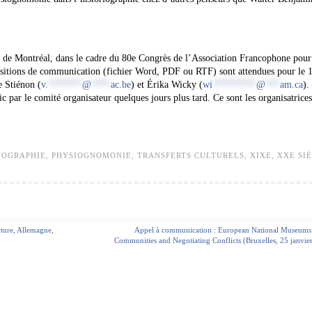
s de Montréal, dans le cadre du 80e Congrès de l’Association Francophone pour
itions de communication (fichier Word, PDF ou RTF) sont attendues pour le 
ie Stiénon (
v.
*******
@
****
ac.be
) et Érika Wicky (
wi
*********
@
***
am.ca
).
par le comité organisateur quelques jours plus tard. Ce sont les organisatrices
NOGRAPHIE
,
PHYSIOGNOMONIE
,
TRANSFERTS CULTURELS
,
XIXE
,
XXE SI
cture, Allemagne,
Appel à communication : European National Museums
Communities and Negotiating Conflicts (Bruxelles, 25 janvie