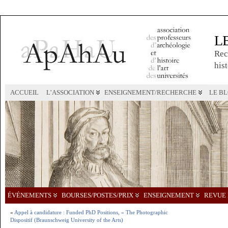
L
Rec
hist
ACCUEIL
L’ASSOCIATION
ENSEIGNEMENT/RECHERCHE
LE B
ÉVÉNEMENTS
BOURSES/POSTES/PRIX
ENSEIGNEMENT
REVUE 
«
Appel à candidature : Funded PhD Positions, « The Photographic
Dispositif (Braunschweig University of the Arts)