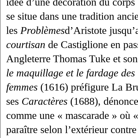
idée d’une décoration du corps q
se situe dans une tradition anci
les
Problèmes
d’Aristote jusqu
courtisan
de Castiglione en pass
Angleterre Thomas Tuke et so
le maquillage et le fardage de
femmes
(1616) préfigure La Br
ses
Caractères
(1688), dénonce
comme une « mascarade » où « 
paraître selon l’extérieur contre