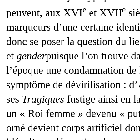
e
e
peuvent, aux XVI
et XVII
siè
marqueurs d’une certaine ident
donc se poser la question du lie
et
gender
puisque l’on trouve da
l’époque une condamnation de
symptôme de dévirilisation : d
ses
Tragiques
fustige ainsi en 
un « Roi femme » devenu « puta
orné devient corps artificiel don