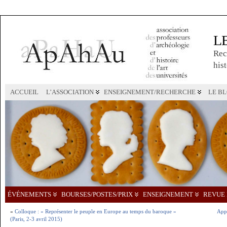
L
Rec
hist
ACCUEIL
L’ASSOCIATION
ENSEIGNEMENT/RECHERCHE
LE B
ÉVÉNEMENTS
BOURSES/POSTES/PRIX
ENSEIGNEMENT
REVUE 
«
Colloque : « Représenter le peuple en Europe au temps du baroque »
Appe
(Paris, 2-3 avril 2015)