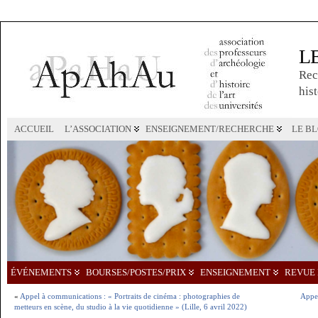
L
Rec
hist
ACCUEIL
L’ASSOCIATION
ENSEIGNEMENT/RECHERCHE
LE B
ÉVÉNEMENTS
BOURSES/POSTES/PRIX
ENSEIGNEMENT
REVUE 
«
Appel à communications : « Portraits de cinéma : photographies de
Appel
metteurs en scène, du studio à la vie quotidienne » (Lille, 6 avril 2022)