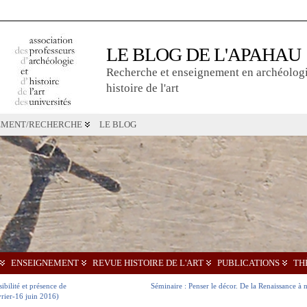
LE BLOG DE L'APAHAU
Recherche et enseignement en archéologi
histoire de l'art
EMENT/RECHERCHE
LE BLOG
ENSEIGNEMENT
REVUE HISTOIRE DE L'ART
PUBLICATIONS
TH
bilité et présence de
Séminaire : Penser le décor. De la Renaissance à 
vrier-16 juin 2016)