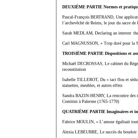
DEUXIÈME PARTIE Normes et pratiques
Pascal-François BERTRAND, Une application 
l’archevêché de Reims, le jour du sacre d
Sarah MEDLAM, Declaring an interest: th
Carl MAGNUSSON, « Trop doré pour la Suis
TROISIÈME PARTIE Dispositions et asse
Michaël DECROSSAS, Le cabinet du Régent a
reconstitution
Isabelle TILLEROT, Du « tact flou et séduis
statuettes, meubles, et autres effets
Sandra BAZIN-HENRY, La rencontre des mat
Comitini à Palerme (1765-1770)
QUATRIÈME PARTIE Imaginaires et inca
Fabrice MOULIN, « L’amour égalisait tout »
Alexia LEBEURRE, Le succès du boudoir au 