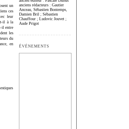
ancien éditeur : Pascale Dubus
anciens rédacteurs : Gautier
osent un
Anceau, Sébastien Bontemps,
liens ces
Damien Bril ; Sébastien
vec leur
Chauffour ; Ludovic Jouvet ;
-il à la
Aude Prigot
-il entre
dent les
teurs du
ance, en
ÉVÉNEMENTS
estiques