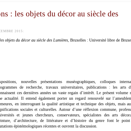
ns : les objets du décor au siècle des
CEMBRE 2015:
les objets du décor au siècle des Lumières
, Bruxelles : Université libre de Bruxe
xpositions, nouvelles présentations muséographiques, colloques interna
rogrammes de recherche, travaux universitaires, publications : les arts 
nnaissent ces dernières années un vaste regain d’intérêt. Le présent volume 
ne actualité. Il entend également porter un regard renouvelé sur l’ameuble
meures, en interrogeant la qualité artistique et technique des objets, mais au
gnifications sociales et culturelles. Autour d’une réflexion commune, profess
iversités et jeunes chercheurs, conservateurs, spécialistes des arts décora
inture, d’architecture, de littérature et d’histoire du genre font le point
tations épistémologiques récentes et ouvrent la discussion.