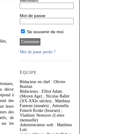
Identifiant
Mot de passe
Se souvenir de moi
lles,
Mot de passe perdu ?
ÉQUIPE
Rédacteur en chef : Olivier
tionaux,
Bonfait.
du décor
Rédacteurs : Elliot Adam
répond à
(Moyen Age) ; Nicolas Ballet
ment des
(XX-XXIe siècles) ; Matthieu
Fantoni (musées) ; Antonella
ssi leurs
Fenech Kroke (bourses) ;
eurs des
Vladimir Nestorov (Lettre
tifs, de
mensuelle)
 sur les
Administrateur web : Matthieu
Lett.