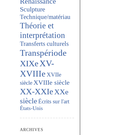
Renaissance
Sculpture
Technique/matériau
Théorie et
interprétation
Transferts culturels
Transpériode
XV-
XIXe
XVIIIe
XVIIe
XVIIIe siècle
siècle
XX-XXIe
XXe
siècle
Écrits sur l'art
États-Unis
ARCHIVES