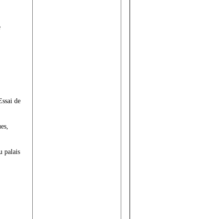
e
Essai de
ues,
 palais