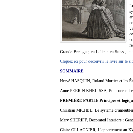
Lo
sy
ar
e
va
ce
co
r
Grande-Bretagne, en Italie et en Suisse, en
Cliquez ici pour découvrir le livre sur le sit
SOMMAIRE
Hervé HASQUIN, Roland Mortier et les Ét
Anne PERRIN KHELISSA, Pour une mise en co
PREMIÈRE PARTIE Principes et logique
Christian MICHEL, Le système d’ameublemen
Mary SHERIFF, Decorated Interiors : Gend
Claire OLLAGNIER, L’appartement au XVIIIe