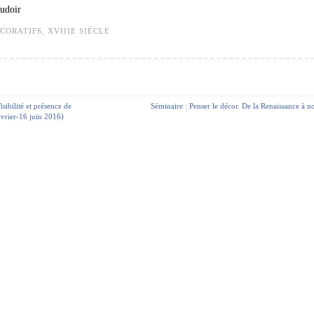
udoir
ÉCORATIFS
,
XVIIIE SIÈCLE
ibilité et présence de
Séminaire : Penser le décor. De la Renaissance à n
évrier-16 juin 2016)