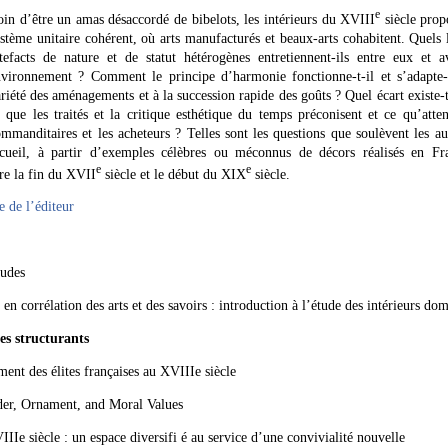
e
in d’être un amas désaccordé de bibelots, les intérieurs du XVIII
siècle prop
stème unitaire cohérent, où arts manufacturés et beaux-arts cohabitent. Quels 
tefacts de nature et de statut hétérogènes entretiennent-ils entre eux et a
nvironnement ? Comment le principe d’harmonie fonctionne-t-il et s’adapte-t
riété des aménagements et à la succession rapide des goûts ? Quel écart existe-t
 que les traités et la critique esthétique du temps préconisent et ce qu’atten
mmanditaires et les acheteurs ? Telles sont les questions que soulèvent les au
ecueil, à partir d’exemples célèbres ou méconnus de décors réalisés en Fr
e
e
tre la fin du XVII
siècle et le début du XIX
siècle.
e de l’éditeur
udes
rrélation des arts et des savoirs : introduction à l’étude des intérieurs dom
s structurants
t des élites françaises au XVIIIe siècle
er, Ornament, and Moral Values
 siècle : un espace diversifi é au service d’une convivialité nouvelle