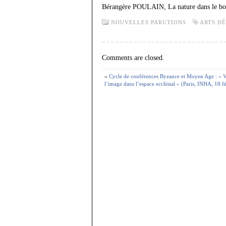
Bérangère POULAIN, La nature dans le bo
NOUVELLES PARUTIONS
ARTS D
Comments are closed.
«
Cycle de conférences Byzance et Moyen Age : « Vis
l’image dans l’espace ecclésial » (Paris, INHA, 18 f