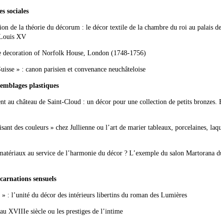
 sociales
de la théorie du décorum : le décor textile de la chambre du roi au palais d
e Louis XV
e decoration of Norfolk House, London (1748-1756)
se » : canon parisien et convenance neuchâteloise
mblages plastiques
u château de Saint-Cloud : un décor pour une collection de petits bronzes. 
ant des couleurs » chez Jullienne ou l’art de marier tableaux, porcelaines, laq
ériaux au service de l’harmonie du décor ? L’exemple du salon Martorana du
rnations sensuels
 : l’unité du décor des intérieurs libertins du roman des Lumières
XVIIIe siècle ou les prestiges de l’intime