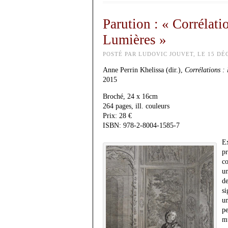
Parution : « Corrélatio
Lumières »
POSTÉ PAR LUDOVIC JOUVET, LE 15 DÉ
Anne Perrin Khelissa (dir.),
Corrélations : 
2015
Broché, 24 x 16cm
264 pages, ill. couleurs
Prix: 28 €
ISBN: 978-2-8004-1585-7
E
p
co
u
de
si
un
pe
mu