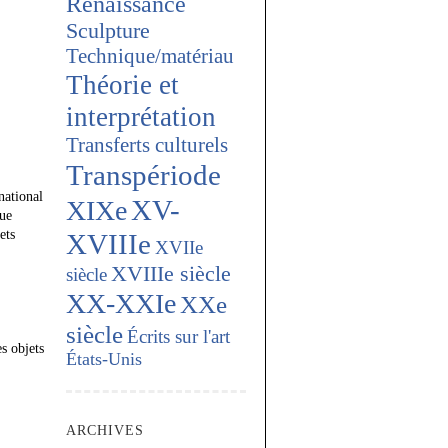
Renaissance
Sculpture
Technique/matériau
Théorie et
interprétation
Transferts culturels
Transpériode
national
XV-
XIXe
que
ets
XVIIIe
XVIIe
XVIIIe siècle
siècle
XX-XXIe
XXe
siècle
Écrits sur l'art
s objets
États-Unis
ARCHIVES