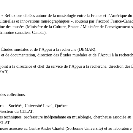
t « Réflexions ciblées autour de la muséologie entre la France et l’Amérique d
s culturelles et innovations muséographiques », soutenu par l’accord France-Cana
ine des musées (Ministère de la Culture, France / Ministère de l’enseignement 
atrimoine canadien, Canada).
es Études muséales et de l’Appui à la recherche (DEMAR).
 et de documentation, direction des Études muséales et de l’Appui à la recherc
oint à la directrice et chef du service de l’Appui à la recherche, direction des 
EMAR).
des collections.
ts – Sociétés, Université Laval, Québec
Directeur du CELAT.
des techniques, professeure indépendante en muséologie, chercheuse associée au
CELAT.
rcheuse associée au Centre André Chastel (Sorbonne Université) et au laboratoire