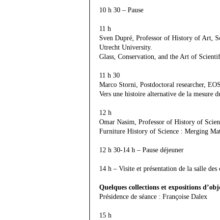
10 h 30 – Pause
11 h
Sven Dupré, Professor of History of Art, Sc
Utrecht University.
Glass, Conservation, and the Art of Scient
11 h 30
Marco Storni, Postdoctoral researcher, EO
Vers une histoire alternative de la mesure d
12 h
Omar Nasim, Professor of History of Scien
Furniture History of Science : Merging Mat
12 h 30-14 h – Pause déjeuner
14 h – Visite et présentation de la salle de
Quelques collections et expositions d’obj
Présidence de séance : Françoise Dalex
15 h