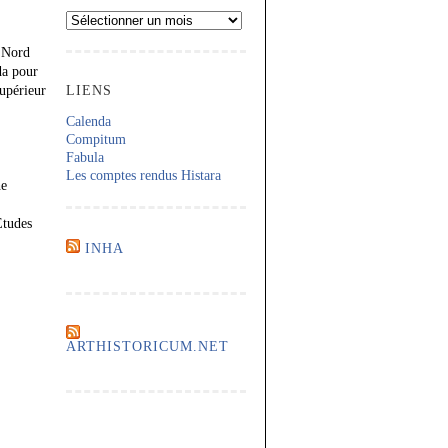
Archives
u Nord
da pour
supérieur
LIENS
Calenda
Compitum
Fabula
Les comptes rendus Histara
he
Études
INHA
ARTHISTORICUM.NET