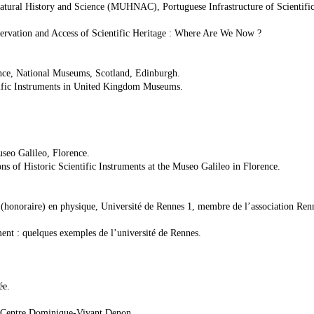
tural History and Science (MUHNAC), Portuguese Infrastructure of Scientifi
servation and Access of Scientific Heritage : Where Are We Now ?
ence, National Museums, Scotland, Edinburgh.
ntific Instruments in United Kingdom Museums.
useo Galileo, Florence.
s of Historic Scientific Instruments at the Museo Galileo in Florence.
(honoraire) en physique, Université de Rennes 1, membre de l’association Ren
ment : quelques exemples de l’université de Rennes.
ée.
, Centre Dominique-Vivant Denon.