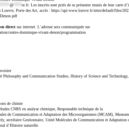
*****
@
****
re.fr
. Les inscrits sont priés de se présenter munis de leur carte d’i
uvre, Porte des Art, accès : https://api-www.louvre.fr/sites/default/files/202
-Denon.pdf
en direct
sur internet. L’adresse sera communiquée sur
vation/centre-dominique-vivant-denon/programmation
avoisier
of Philosophy and Communication Studies, History of Science and Technology,
tions de chimie
’études CNRS en analyse chimique, Responsable technique de la
écules de Communication et Adaptation des Microorganismes (MCAM), Museum
nely, secrétaire Gestionnaire, Unité Molécules de Communication et Adaptation 
l d’Histoire naturelle.