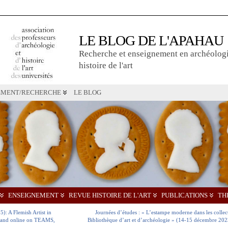
LE BLOG DE L'APAHAU
Recherche et enseignement en archéologi
histoire de l'art
EMENT/RECHERCHE
LE BLOG
ENSEIGNEMENT
REVUE HISTOIRE DE L'ART
PUBLICATIONS
TH
: A Flemish Artist in
Journées d’études : « L’estampe moderne dans les collect
I and online on TEAMS,
Bibliothèque d’art et d’archéologie » (14-15 décembre 2023