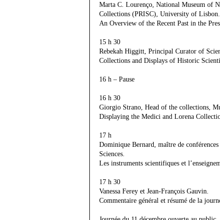
Marta C. Lourenço, National Museum of Na
Collections (PRISC), University of Lisbon.
An Overview of the Recent Past in the Pre
15 h 30
Rebekah Higgitt, Principal Curator of Sci
Collections and Displays of Historic Scie
16 h – Pause
16 h 30
Giorgio Strano, Head of the collections, M
Displaying the Medici and Lorena Collection
17 h
Dominique Bernard, maître de conférences 
Sciences.
Les instruments scientifiques et l’enseigne
17 h 30
Vanessa Ferey et Jean-François Gauvin.
Commentaire général et résumé de la journ
Journée du 11 décembre ouverte au public