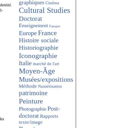
graphiques
Cinéma
dentité.
Cultural Studies
3-
Doctorat
Enseignement
Espagne
France
Europe
Histoire sociale
Historiographie
Iconographie
Italie
marché de l'art
Moyen-Âge
Musées/expositions
Méthode
Numérisation
patrimoine
Peinture
Post-
Photographie
doctorat
Rapports
des
texte/image