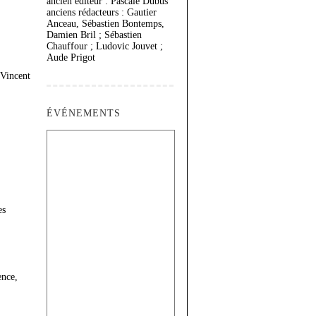
ancien éditeur : Pascale Dubus
anciens rédacteurs : Gautier
Anceau, Sébastien Bontemps,
Damien Bril ; Sébastien
Chauffour ; Ludovic Jouvet ;
Aude Prigot
 Vincent
ÉVÉNEMENTS
es
ence,