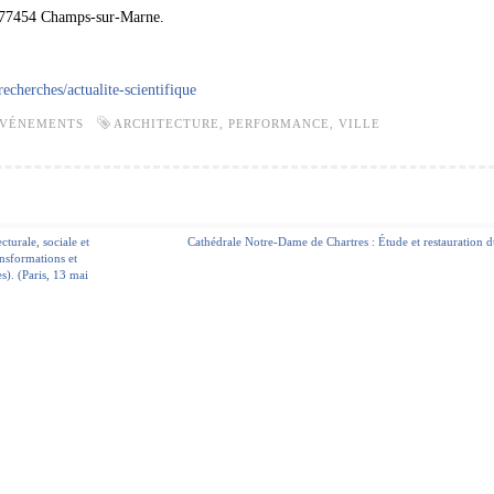
, 77454 Champs-sur-Marne.
/recherches/actualite-scientifique
VÉNEMENTS
ARCHITECTURE
,
PERFORMANCE
,
VILLE
turale, sociale et
Cathédrale Notre-Dame de Chartres : Étude et restauration d
ansformations et
s). (Paris, 13 mai