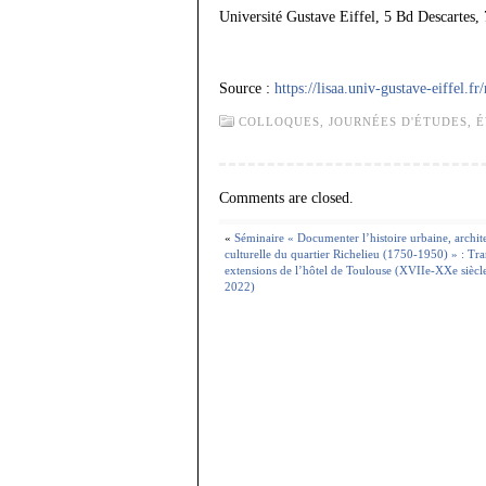
Université Gustave Eiffel, 5 Bd Descartes
Source :
https://lisaa.univ-gustave-eiffel.fr
COLLOQUES, JOURNÉES D'ÉTUDES,
É
Comments are closed.
«
Séminaire « Documenter l’histoire urbaine, architec
culturelle du quartier Richelieu (1750-1950) » : Tr
extensions de l’hôtel de Toulouse (XVIIe-XXe siècle
2022)