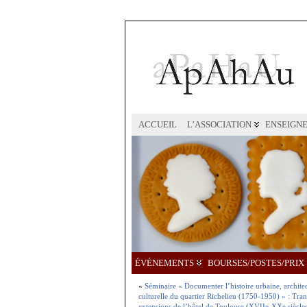
ACCUEIL
L’ASSOCIATION
ENSEIGN
ÉVÉNEMENTS
BOURSES/POSTES/PRIX
«
Séminaire « Documenter l’histoire urbaine, architect
culturelle du quartier Richelieu (1750-1950) » : Tra
extensions de l’hôtel de Toulouse (XVIIe-XXe siècles