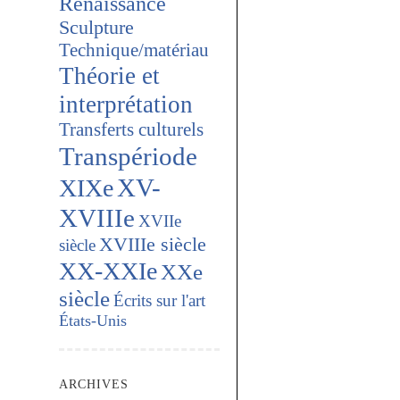
Renaissance
Sculpture
Technique/matériau
Théorie et
interprétation
Transferts culturels
Transpériode
XV-
XIXe
XVIIIe
XVIIe
XVIIIe siècle
siècle
XX-XXIe
XXe
siècle
Écrits sur l'art
États-Unis
ARCHIVES