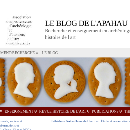
LE BLOG DE L'APAHAU
Recherche et enseignement en archéologi
histoire de l'art
EMENT/RECHERCHE
LE BLOG
ENSEIGNEMENT
REVUE HISTOIRE DE L'ART
PUBLICATIONS
TH
urale, sociale et
Cathédrale Notre-Dame de Chartres : Étude et restauration 
nsformations et
). (Paris, 13 mai 2022)