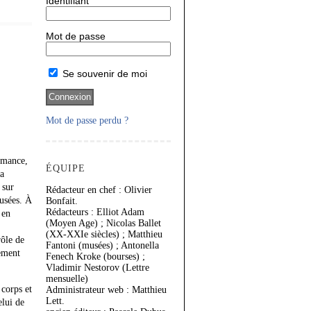
Identifiant
Mot de passe
Se souvenir de moi
Mot de passe perdu ?
ormance,
ÉQUIPE
la
 sur
Rédacteur en chef : Olivier
musées. À
Bonfait.
Rédacteurs : Elliot Adam
 en
(Moyen Age) ; Nicolas Ballet
(XX-XXIe siècles) ; Matthieu
rôle de
Fantoni (musées) ; Antonella
nement
Fenech Kroke (bourses) ;
Vladimir Nestorov (Lettre
mensuelle)
 corps et
Administrateur web : Matthieu
Lett.
elui de