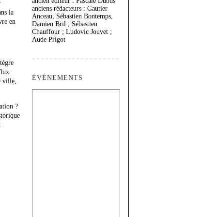
ancien éditeur : Pascale Dubus
r
anciens rédacteurs : Gautier
ans la
Anceau, Sébastien Bontemps,
vre en
Damien Bril ; Sébastien
Chauffour ; Ludovic Jouvet ;
Aude Prigot
ntègre
flux
ÉVÉNEMENTS
 ville,
ation ?
torique
t