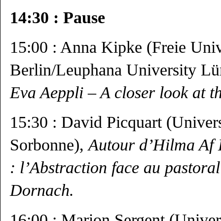
14:30 : Pause
15:00 : Anna Kipke (Freie Univ
Berlin/Leuphana University L
Eva Aeppli – A closer look at t
15:30 : David Picquart (Univers
Sorbonne),
Autour d’Hilma Af K
: l’Abstraction face au pastoral
Dornach
.
16:00 : Marion Sergent (Univer