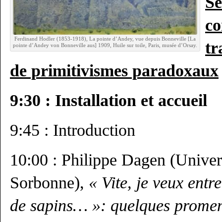
Se
co
Ferdinand Hodler (1853-1918), La pointe d’Andey, vue depuis Bonneville [La
tr
pointe d’Andey von Bonneville aus] 1909, Huile sur toile, Paris, musée d’Orsay.
de primitivismes paradoxaux
9:30 : Installation et accueil
9:45 : Introduction
10:00 : Philippe Dagen (Univer
Sorbonne),
« Vite, je veux entr
de sapins… »: quelques promen